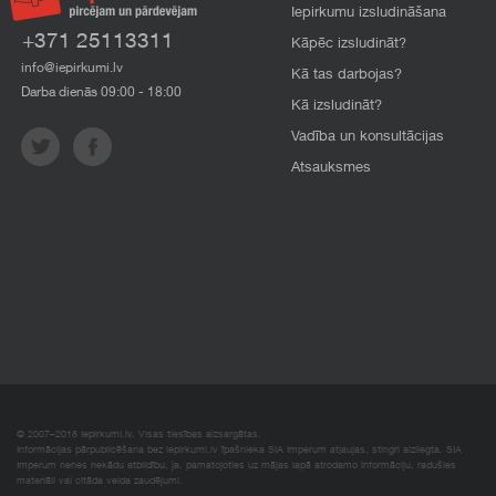
Iepirkumu izsludināšana
+371 25113311
Kāpēc izsludināt?
info@iepirkumi.lv
Kā tas darbojas?
Darba dienās 09:00 - 18:00
Kā izsludināt?
Vadība un konsultācijas
Atsauksmes
© 2007–2018 Iepirkumi.lv. Visas tiesības aizsargātas.
Informācijas pārpublicēšana bez iepirkumi.lv īpašnieka SIA Imperum atļaujas, stingri aizliegta. SIA
Imperum nenes nekādu atbildību, ja, pamatojoties uz mājas lapā atrodamo informāciju, radušies
materiāli vai citāda veida zaudējumi.