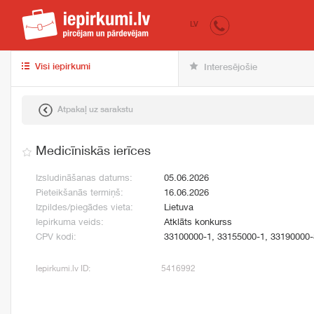
iepirkumi.lv
pir
LV
Visi iepirkumi
Interesējošie
Atpakaļ uz sarakstu
Medicīniskās ierīces
Izsludināšanas datums:
05.06.2026
Pieteikšanās termiņš:
16.06.2026
Izpildes/piegādes vieta:
Lietuva
Iepirkuma veids:
Atklāts konkurss
CPV kodi:
33100000-1, 33155000-1, 33190000-
Iepirkumi.lv ID:
5416992