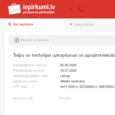
iepirkumi.lv
pir
LV
Visi iepirkumi
Interesējošie
Atpakaļ uz sarakstu
Telpu un teritorijas uzkopšanas un apsaimnieko
Izsludināšanas datums:
05.06.2026
Pieteikšanās termiņš:
16.07.2026
Izpildes/piegādes vieta:
Latvija
Iepirkuma veids:
Atklāts konkurss
CPV kodi:
44411000-4, 50700000-2, 90910000-
Iepirkumi.lv ID:
5416381