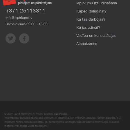
Iepirkumu izsludināšana
+371 25113311
Kāpēc izsludināt?
info@iepirkumi.lv
Kā tas darbojas?
Darba dienās 09:00 - 18:00
Kā izsludināt?
Vadība un konsultācijas
Atsauksmes
© 2007–2018 Iepirkumi.lv. Visas tiesības aizsargātas.
Informācijas pārpublicēšana bez iepirkumi.lv īpašnieka SIA Imperum atļaujas, stingri aizliegta. SIA
Imperum nenes nekādu atbildību, ja, pamatojoties uz mājas lapā atrodamo informāciju, radušies
materiāli vai citāda veida zaudējumi.