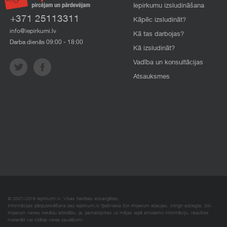
Iepirkumu izsludināšana
+371 25113311
Kāpēc izsludināt?
info@iepirkumi.lv
Kā tas darbojas?
Darba dienās 09:00 - 18:00
Kā izsludināt?
Vadība un konsultācijas
Atsauksmes
© 2007–2018 Iepirkumi.lv. Visas tiesības aizsargātas.
Informācijas pārpublicēšana bez iepirkumi.lv īpašnieka SIA Imperum atļaujas, stingri aizliegta. SIA
Imperum nenes nekādu atbildību, ja, pamatojoties uz mājas lapā atrodamo informāciju, radušies
materiāli vai citāda veida zaudējumi.