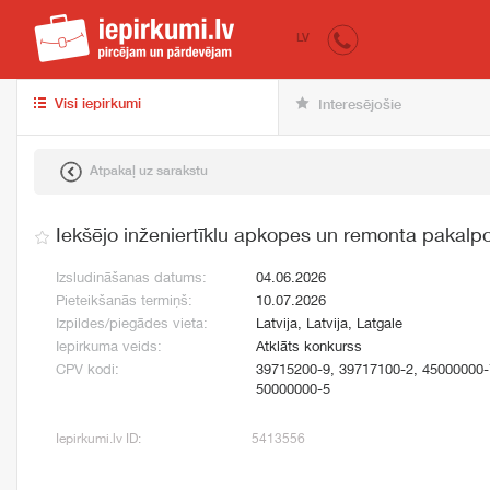
iepirkumi.lv
pir
LV
Visi iepirkumi
Interesējošie
Atpakaļ uz sarakstu
Iekšējo inženiertīklu apkopes un remonta pakalp
Izsludināšanas datums:
04.06.2026
Pieteikšanās termiņš:
10.07.2026
Izpildes/piegādes vieta:
Latvija, Latvija, Latgale
Iepirkuma veids:
Atklāts konkurss
CPV kodi:
39715200-9, 39717100-2, 45000000-
50000000-5
Iepirkumi.lv ID:
5413556