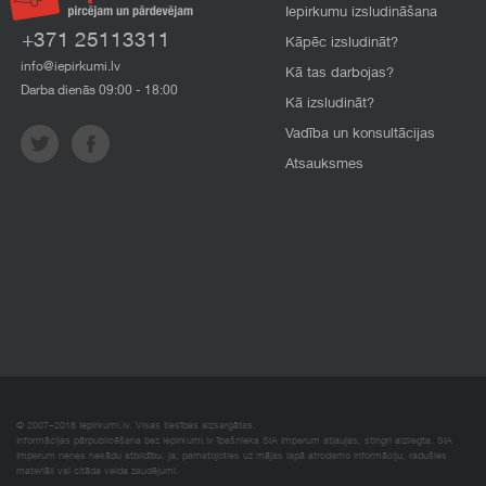
Iepirkumu izsludināšana
+371 25113311
Kāpēc izsludināt?
info@iepirkumi.lv
Kā tas darbojas?
Darba dienās 09:00 - 18:00
Kā izsludināt?
Vadība un konsultācijas
Atsauksmes
© 2007–2018 Iepirkumi.lv. Visas tiesības aizsargātas.
Informācijas pārpublicēšana bez iepirkumi.lv īpašnieka SIA Imperum atļaujas, stingri aizliegta. SIA
Imperum nenes nekādu atbildību, ja, pamatojoties uz mājas lapā atrodamo informāciju, radušies
materiāli vai citāda veida zaudējumi.