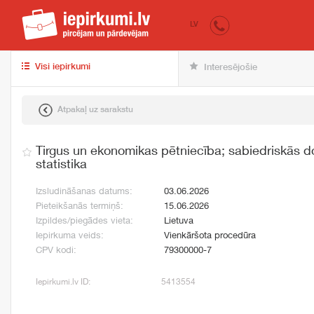
iepirkumi.lv
pir
LV
Visi iepirkumi
Interesējošie
Atpakaļ uz sarakstu
Tirgus un ekonomikas pētniecība; sabiedriskās 
statistika
Izsludināšanas datums:
03.06.2026
Pieteikšanās termiņš:
15.06.2026
Izpildes/piegādes vieta:
Lietuva
Iepirkuma veids:
Vienkāršota procedūra
CPV kodi:
79300000-7
Iepirkumi.lv ID:
5413554