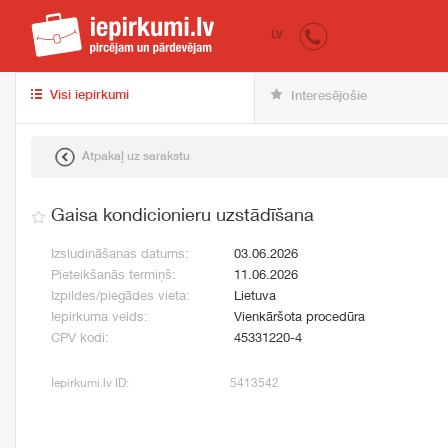
iepirkumi.lv
pir
LV
Visi iepirkumi
Interesējošie
Atpakaļ uz sarakstu
Gaisa kondicionieru uzstādīšana
Izsludināšanas datums:
03.06.2026
Pieteikšanās termiņš:
11.06.2026
Izpildes/piegādes vieta:
Lietuva
Iepirkuma veids:
Vienkāršota procedūra
CPV kodi:
45331220-4
Iepirkumi.lv ID:
5413542