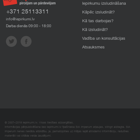
Iepirkumu izsludināšana
+371 25113311
Kāpēc izsludināt?
info@iepirkumi.lv
Kā tas darbojas?
Darba dienās 09:00 - 18:00
Kā izsludināt?
Vadība un konsultācijas
Atsauksmes
© 2007–2018 Iepirkumi.lv. Visas tiesības aizsargātas.
Informācijas pārpublicēšana bez iepirkumi.lv īpašnieka SIA Imperum atļaujas, stingri aizliegta. SIA
Imperum nenes nekādu atbildību, ja, pamatojoties uz mājas lapā atrodamo informāciju, radušies
materiāli vai citāda veida zaudējumi.