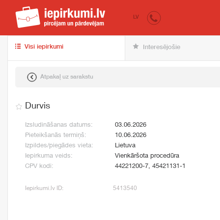
iepirkumi.lv
pir
LV
Visi iepirkumi
Interesējošie
Atpakaļ uz sarakstu
Durvis
Izsludināšanas datums:
03.06.2026
Pieteikšanās termiņš:
10.06.2026
Izpildes/piegādes vieta:
Lietuva
Iepirkuma veids:
Vienkāršota procedūra
CPV kodi:
44221200-7, 45421131-1
Iepirkumi.lv ID:
5413540