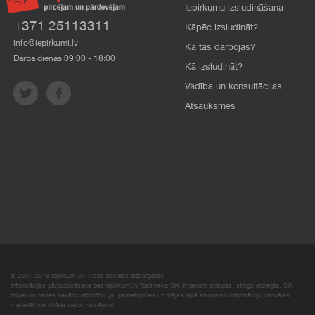
Iepirkumu izsludināšana
+371 25113311
Kāpēc izsludināt?
info@iepirkumi.lv
Kā tas darbojas?
Darba dienās 09:00 - 18:00
Kā izsludināt?
Vadība un konsultācijas
Atsauksmes
© 2007–2018 Iepirkumi.lv. Visas tiesības aizsargātas.
Informācijas pārpublicēšana bez iepirkumi.lv īpašnieka SIA Imperum atļaujas, stingri aizliegta. SIA
Imperum nenes nekādu atbildību, ja, pamatojoties uz mājas lapā atrodamo informāciju, radušies
materiāli vai citāda veida zaudējumi.