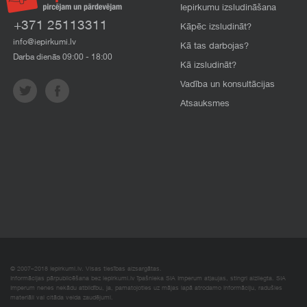
Iepirkumu izsludināšana
+371 25113311
Kāpēc izsludināt?
info@iepirkumi.lv
Kā tas darbojas?
Darba dienās 09:00 - 18:00
Kā izsludināt?
Vadība un konsultācijas
Atsauksmes
© 2007–2018 Iepirkumi.lv. Visas tiesības aizsargātas.
Informācijas pārpublicēšana bez iepirkumi.lv īpašnieka SIA Imperum atļaujas, stingri aizliegta. SIA
Imperum nenes nekādu atbildību, ja, pamatojoties uz mājas lapā atrodamo informāciju, radušies
materiāli vai citāda veida zaudējumi.