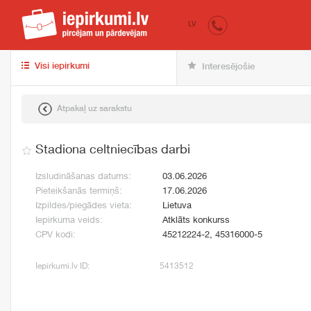
iepirkumi.lv
pir
LV
Visi iepirkumi
Interesējošie
Atpakaļ uz sarakstu
Stadiona celtniecības darbi
Izsludināšanas datums:
03.06.2026
Pieteikšanās termiņš:
17.06.2026
Izpildes/piegādes vieta:
Lietuva
Iepirkuma veids:
Atklāts konkurss
CPV kodi:
45212224-2, 45316000-5
Iepirkumi.lv ID:
5413512