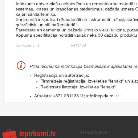
Iepirkums aptver plašu celtniecības un remontdarbu materiālu k
sistēmas, krāsas un krāsošanas piederumus, dažāda izmēra 
kā arī sanitārtehniku.
Sortimentā iekļauti arī sīkmateriāli un instrumenti - dībeļi, skrūve
griezējdiski un citi palīgmateriāli.
Paredzēta arī cementa un dažādu ķīmisko vielu (silikons, putas,
Kopumā specifikācijā norādīti vairāk nekā 30 dažādu produktu 
Iepirkumi.lv ID:
5413490
Pilna iepirkuma informācija bezmaksas ir apskatāma reģi
Reģistrācija un autorizācija:
Pirmreizēja reģistrācija:
Izvēlieties "Ienākt" un aizp
Reģistrēts lietotājs:
Izvēlieties "Ienākt"
Atbalsts:
+371 25113311
;
info@iepirkumi.lv
Pasūtītājiem