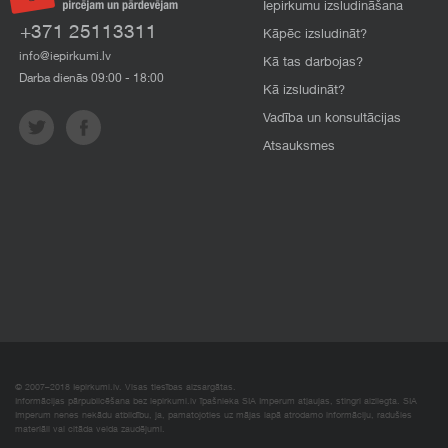
Iepirkumu izsludināšana
+371 25113311
Kāpēc izsludināt?
info@iepirkumi.lv
Kā tas darbojas?
Darba dienās 09:00 - 18:00
Kā izsludināt?
Vadība un konsultācijas
Atsauksmes
© 2007–2018 Iepirkumi.lv. Visas tiesības aizsargātas.
Informācijas pārpublicēšana bez iepirkumi.lv īpašnieka SIA Imperum atļaujas, stingri aizliegta. SIA
Imperum nenes nekādu atbildību, ja, pamatojoties uz mājas lapā atrodamo informāciju, radušies
materiāli vai citāda veida zaudējumi.