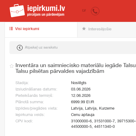
iepirkumi.lv
pir
LV
Visi iepirkumi
Interesējošie
Atpakaļ uz sarakstu
Inventāra un saimniecisko materiālu iegāde Tals
Talsu pilsētas pārvaldes vajadzībām
Stadija:
Noslēgts
Izsludināšanas datums:
03.06.2026
Pieteikšanās termiņš:
12.06.2026
Plānotā summa:
6999.99 EUR
Izpildes/piegādes vieta:
Latvija, Latvija, Kurzeme
Iepirkuma veids:
Cenu aptauja
CPV kodi:
31000000-6, 31531000-7, 39715300-
44500000-5, 44511340-0