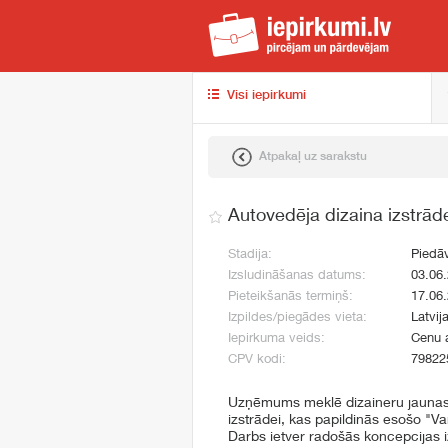
iep
Visi iepirkumi
Atpakaļ uz sarakstu
Autovedēja dizaina izstrād
Stadija:
Piedā
Izsludināšanas datums:
03.06
Pieteikšanās termiņš:
17.06
Izpildes/piegādes vieta:
Latvij
Iepirkuma veids:
Cenu 
CPV kodi:
79822
Uzņēmums meklē dizaineru jaunas 
izstrādei, kas papildinās esošo "Va
Darbs ietver radošās koncepcijas iz