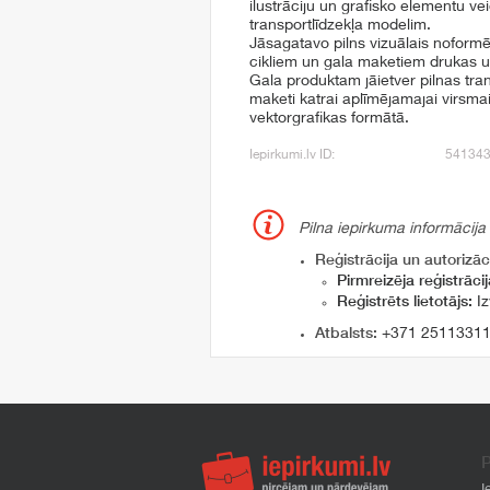
ilustrāciju un grafisko elementu v
transportlīdzekļa modelim.
Jāsagatavo pilns vizuālais noformē
cikliem un gala maketiem drukas 
Gala produktam jāietver pilnas tran
maketi katrai aplīmējamajai virsmai 
vektorgrafikas formātā.
Iepirkumi.lv ID:
54134
Pilna iepirkuma informācija
Reģistrācija un autorizāci
Pirmreizēja reģistrācij
Reģistrēts lietotājs:
Iz
Atbalsts:
+371 2511331
P