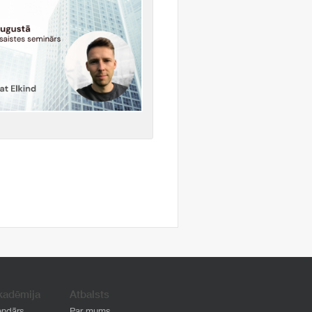
kadēmija
Atbalsts