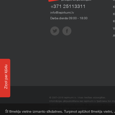
I
+371 25113311
K
info@iepirkumi.lv
K
Darba dienās 09:00 - 18:00
K
V
A
Ziņot par kļūdu
© 2007–2018 Iepirkumi.lv. Visas tiesības aizsargātas.
Informācijas pārpublicēšana bez iepirkumi.lv īpašnieka SIA Impe
Imperum nenes nekādu atbildību, ja, pamatojoties uz mājas l
materiāli vai citāda veida zaudējumi.
Šī tīmekļa vietne izmanto sīkdatnes. Turpinot aplūkot tīmekļa vietni,