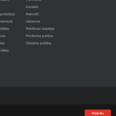
endārs
Par mums
Kontakti
apmācības
Rekvizīti
onements
Vakances
litātes
Reklāmas iespējas
nces
Privātuma politika
des
Sīkdatņu politika
iotēka
Piekrītu