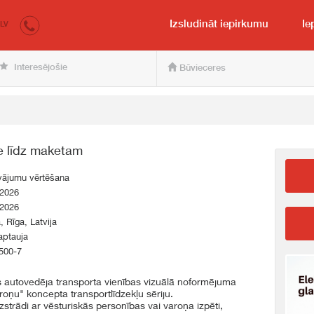
irkumi.lv
pircējam un pārdevējam
Izsludināt iepirkumu
Ie
LV
Interesējošie
Būvieceres
e līdz maketam
vājumu vērtēšana
.2026
.2026
a, Rīga, Latvija
aptauja
500-7
autovedēja transporta vienības vizuālā noformējuma
roņu" koncepta transportlīdzekļu sēriju.
strādi ar vēsturiskās personības vai varoņa izpēti,