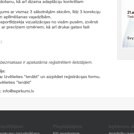
eidošanu, kā arī dizaina adaptāciju konkrētam
jums ar vismaz 3 sākotnējām skicēm, līdz 3 korekciju
un aplīmēšanas vajadzībām.
sportlīdzekļa vizualizācijas no visām pusēm, izvērsti
ar precīziem izmēriem, kā arī drukai gatavi faili
33
 bezmaksas ir apskatāma reģistrētiem lietotājiem.
ja:
a:
Izvēlieties "Ienākt" un aizpildiet reģistrācijas formu.
vēlieties "Ienākt"
1
;
info@iepirkumi.lv
asūtītājiem
Piegādātājiem
Iepirkumu a