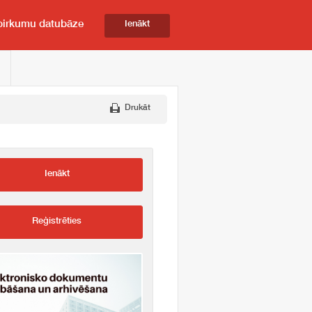
pirkumu datubāze
Ienākt
Drukāt
Ienākt
Reģistrēties