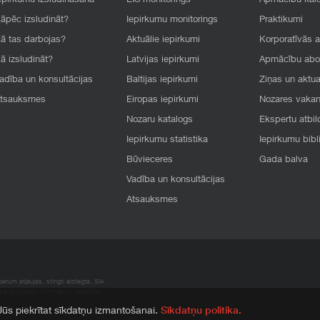
epirkumu izsludināšana
EIS monitorings
Apmācību kal
āpēc izsludināt?
Iepirkumu monitorings
Praktikumi
ā tas darbojas?
Aktuālie iepirkumi
Korporatīvās 
ā izsludināt?
Latvijas iepirkumi
Apmācību ab
adība un konsultācijas
Baltijas iepirkumi
Ziņas un aktua
tsauksmes
Eiropas iepirkumi
Nozares vaka
Nozaru katalogs
Ekspertu atbil
Iepirkumu statistika
Iepirkumu bibl
Būvieceres
Gada balva
Vadība un konsultācijas
Atsauksmes
rum atļaujas, stingri aizliegta. SIA
apā atrodamo informāciju, radušies
 Jūs piekrītat sīkdatņu izmantošanai.
Sīkdatņu politika.