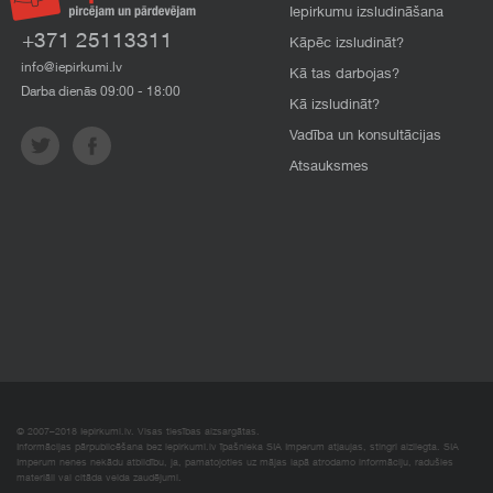
Iepirkumu izsludināšana
+371 25113311
Kāpēc izsludināt?
info@iepirkumi.lv
Kā tas darbojas?
Darba dienās 09:00 - 18:00
Kā izsludināt?
Vadība un konsultācijas
Atsauksmes
© 2007–2018 Iepirkumi.lv. Visas tiesības aizsargātas.
Informācijas pārpublicēšana bez iepirkumi.lv īpašnieka SIA Imperum atļaujas, stingri aizliegta. SIA
Imperum nenes nekādu atbildību, ja, pamatojoties uz mājas lapā atrodamo informāciju, radušies
materiāli vai citāda veida zaudējumi.