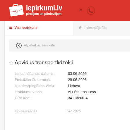
iepirkumi.lv
pir
LV
Visi iepirkumi
Interesējošie
Atpakaļ uz sarakstu
Apvidus transportlīdzekļi
Izsludināšanas datums:
03.06.2026
Pieteikšanās termiņš:
29.06.2026
Izpildes/piegādes vieta:
Lietuva
Iepirkuma veids:
Atklāts konkurss
CPV kodi:
34113200-4
Iepirkumi.lv ID:
5412925