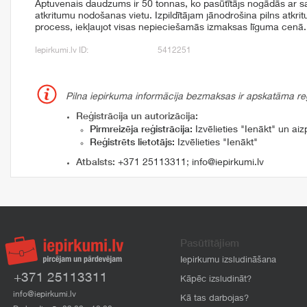
Aptuvenais daudzums ir 50 tonnas, ko pasūtītājs nogādās ar s
atkritumu nodošanas vietu. Izpildītājam jānodrošina pilns atk
process, iekļaujot visas nepieciešamās izmaksas līguma cenā.
Iepirkumi.lv ID:
5412251
Pilna iepirkuma informācija bezmaksas ir apskatāma reģi
Reģistrācija un autorizācija:
Pirmreizēja reģistrācija:
Izvēlieties "Ienākt" un aizp
Reģistrēts lietotājs:
Izvēlieties "Ienākt"
Atbalsts:
+371 25113311
;
info@iepirkumi.lv
Pasūtītājiem
Iepirkumu izsludināšana
+371 25113311
Kāpēc izsludināt?
info@iepirkumi.lv
Kā tas darbojas?