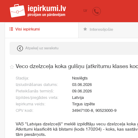
iepirkumi.lv
pir
LV
Visi iepirkumi
Interesējošie
Atpakaļ uz sarakstu
Veco dzelzceļa koka gulšņu (atkritumu klases k
Stadija:
Noslēgts
Izsludināšanas datums:
03.06.2026
Pieteikšanās termiņš:
09.06.2026
Izpildes/piegādes vieta:
Latvija
Iepirkuma veids:
Tirgus izpēte
CPV kodi:
34947100-8, 90523000-9
VAS "Latvijas dzelzceļš" meklē izpildītāju vecu dzelzceļa koka gu
Atkritumi klasificēti kā bīstami (kods 170204) - koks, kas sastā
tām piesārņots.