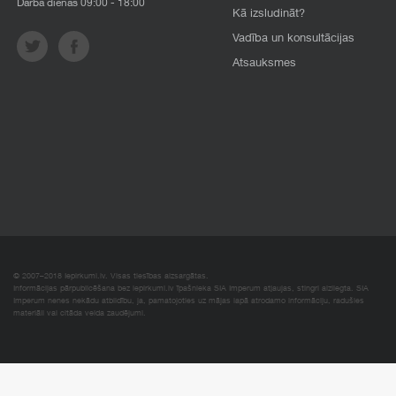
Darba dienās 09:00 - 18:00
Kā izsludināt?
Vadība un konsultācijas
Atsauksmes
© 2007–2018 Iepirkumi.lv. Visas tiesības aizsargātas.
Informācijas pārpublicēšana bez iepirkumi.lv īpašnieka SIA Imperum atļaujas, stingri aizliegta. SIA
Imperum nenes nekādu atbildību, ja, pamatojoties uz mājas lapā atrodamo informāciju, radušies
materiāli vai citāda veida zaudējumi.