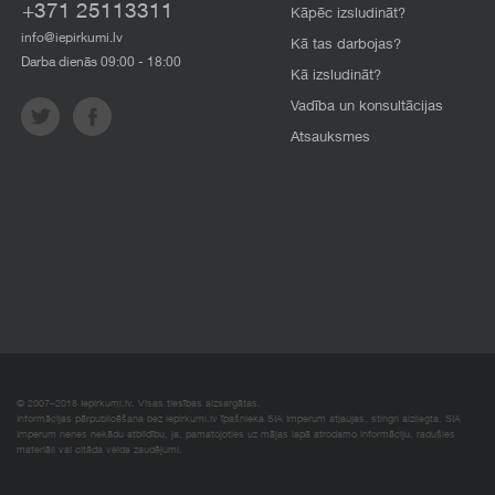
+371 25113311
Kāpēc izsludināt?
info@iepirkumi.lv
Kā tas darbojas?
Darba dienās 09:00 - 18:00
Kā izsludināt?
Vadība un konsultācijas
Atsauksmes
© 2007–2018 Iepirkumi.lv. Visas tiesības aizsargātas.
Informācijas pārpublicēšana bez iepirkumi.lv īpašnieka SIA Imperum atļaujas, stingri aizliegta. SIA
Imperum nenes nekādu atbildību, ja, pamatojoties uz mājas lapā atrodamo informāciju, radušies
materiāli vai citāda veida zaudējumi.