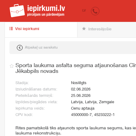
iepirkumi.lv
pir
LV
Visi iepirkumi
Interesējošie
Atpakaļ uz sarakstu
Sporta laukuma asfalta seguma atjaunošanas Cīru
Jēkabpils novads
Stadija:
Noslēgts
Izsludināšanas datums:
02.06.2026
Pieteikšanās termiņš:
25.06.2026
Izpildes/piegādes vieta:
Latvija, Latvija, Zemgale
Iepirkuma veids:
Cenu aptauja
CPV kodi:
45000000-7, 45233222-1
Rites pamatskolā tiks atjaunots sporta laukuma segums, kas ie
laukuma rekonstrukciju.