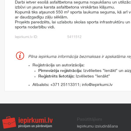
Darbi ietver esošā asfaltbetona seguma nojaukšanu un utilizāc
izbūvi un jauna karsta asfaltbetona virskārtas klājumu.
Kopumā tiks atjaunoti 550 m² sporta laukuma seguma, kā arī
ar daudzgadīgu zāļu sēklām.
Projekts paredzēts, lai uzlabotu skolas sporta infrastruktūru un
sporta nodarbību vidi.
Iepirkumi.lv ID:
5411512
Pilna iepirkuma informācija bezmaksas ir apskatāma reģi
Reģistrācija un autorizācija:
Pirmreizēja reģistrācija:
Izvēlieties "Ienākt" un aizp
Reģistrēts lietotājs:
Izvēlieties "Ienākt"
Atbalsts:
+371 25113311
;
info@iepirkumi.lv
Pasūtītājiem
Iepirkumu izsludināšana