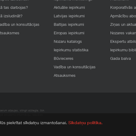
ā tas darbojas?
Aktuālie iepirkumi
Korporatīvās 
ā izsludināt?
Latvijas iepirkumi
Apmācību ab
adība un konsultācijas
Baltijas iepirkumi
Ziņas un aktua
tsauksmes
Eiropas iepirkumi
Nozares vaka
Nozaru katalogs
Ekspertu atbil
Iepirkumu statistika
Iepirkumu bibl
Būvieceres
Gada balva
Vadība un konsultācijas
Atsauksmes
rum atļaujas, stingri aizliegta. SIA
apā atrodamo informāciju, radušies
 Jūs piekrītat sīkdatņu izmantošanai.
Sīkdatņu politika.