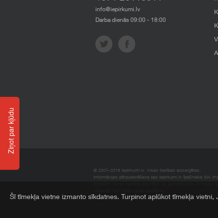
info@iepirkumi.lv
K
Darba dienās 09:00 - 18:00
K
V
A
Ziņot par kļūdu
© 2007–2018 Iepirkumi.lv. Visas tiesības aizsargātas.
Informācijas pārpublicēšana bez iepirkumi.lv īpašnieka SIA Impe
Imperum nenes nekādu atbildību, ja, pamatojoties uz mājas l
materiāli vai citāda veida zaudējumi.
Šī tīmekļa vietne izmanto sīkdatnes. Turpinot aplūkot tīmekļa vietni,