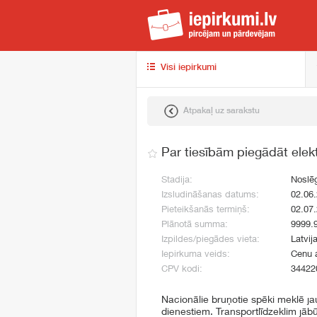
iep
Visi iepirkumi
Atpakaļ uz sarakstu
Par tiesībām piegādāt elektr
Stadija:
Noslē
Izsludināšanas datums:
02.06
Pieteikšanās termiņš:
02.07
Plānotā summa:
9999.
Izpildes/piegādes vieta:
Latvij
Iepirkuma veids:
Cenu 
CPV kodi:
34422
Nacionālie bruņotie spēki meklē jau
dienestiem. Transportlīdzeklim jā