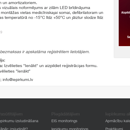
 un amortizatoriem.
s vizuālais noformējums ar zilām LED brīdinājuma
 montāžas vietas medicīniskajai somai, defibrilatoram un
as temperatūrā no -15°C līdz +50°C un jāiztur slodze līdz
29
 bezmaksas ir apskatāma reģistrētiem lietotājiem.
ja:
a:
Izvēlieties "Ienākt" un aizpildiet reģistrācijas formu.
vēlieties "Ienākt"
1
;
info@iepirkumi.lv
asūtītājiem
Piegādātājiem
Iepirkumu a
epirkumu izsludināšana
EIS monitorings
Apmācību kal
āpēc izsludināt?
Iepirkumu monitorings
Praktikumi