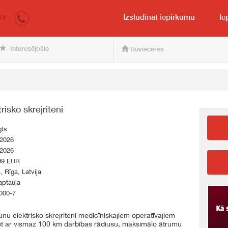
irkumi.lv
pircējam un pārdevējam
Izsludināt iepirkumu
Ie
LV
Interesējošie
Būvieceres
isko skrejriteni
gts
.2026
.2026
99 EUR
a, Rīga, Latvija
aptauja
000-7
nu elektrisko skrejriteni medicīniskajiem operatīvajiem
būt ar vismaz 100 km darbības rādiusu, maksimālo ātrumu