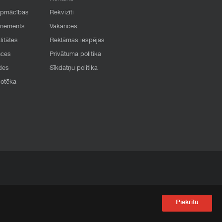
apmācības
Rekvizīti
onements
Vakances
litātes
Reklāmas iespējas
nces
Privātuma politika
des
Sīkdatņu politika
iotēka
Piekrītu