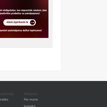
kadēmija
Atbalsts
endārs
Par mums
Kontakti