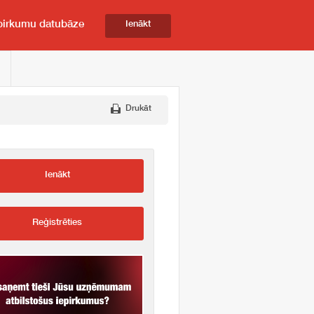
pirkumu datubāze
Ienākt
Drukāt
Ienākt
Reģistrēties