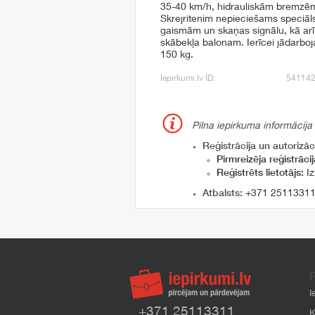
35-40 km/h, hidrauliskām bremzēm
Skrejritenim nepieciešams speciāl
gaismām un skaņas signālu, kā arī
skābekļa balonam. Ierīcei jādarboj
150 kg.
Iepirkumi.lv ID:
54114
Pilna iepirkuma informācija
Reģistrācija un autorizāci
Pirmreizēja reģistrācij
Reģistrēts lietotājs:
Iz
Atbalsts:
+371 2511331
P
I
+371 25113311
K