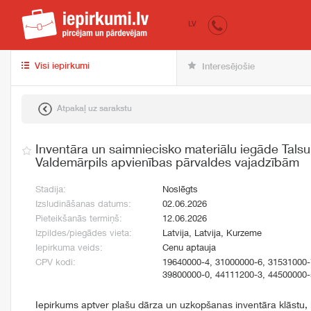
iepirkumi.lv
pir
LV
Visi iepirkumi
Interesējošie
Atpakaļ uz sarakstu
Inventāra un saimniecisko materiālu iegāde Tals
Valdemārpils apvienības pārvaldes vajadzībām
Stadija:
Noslēgts
Izsludināšanas datums:
02.06.2026
Pieteikšanās termiņš:
12.06.2026
Izpildes/piegādes vieta:
Latvija, Latvija, Kurzeme
Iepirkuma veids:
Cenu aptauja
CPV kodi:
19640000-4, 31000000-6, 31531000-
39800000-0, 44111200-3, 44500000-
Iepirkums aptver plašu dārza un uzkopšanas inventāra klāstu