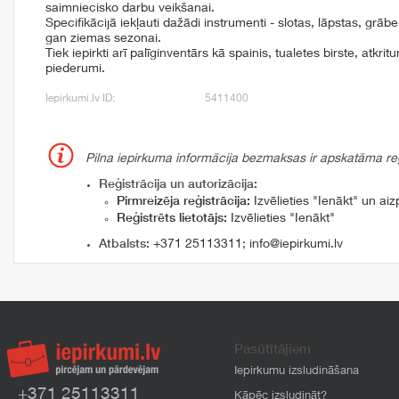
saimniecisko darbu veikšanai.
Specifikācijā iekļauti dažādi instrumenti - slotas, lāpstas, grāb
gan ziemas sezonai.
Tiek iepirkti arī palīginventārs kā spainis, tualetes birste, atkri
piederumi.
Iepirkumi.lv ID:
5411400
Pilna iepirkuma informācija bezmaksas ir apskatāma reģi
Reģistrācija un autorizācija:
Pirmreizēja reģistrācija:
Izvēlieties "Ienākt" un aizp
Reģistrēts lietotājs:
Izvēlieties "Ienākt"
Atbalsts:
+371 25113311
;
info@iepirkumi.lv
Pasūtītājiem
Iepirkumu izsludināšana
+371 25113311
Kāpēc izsludināt?