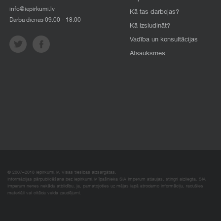
info@iepirkumi.lv
Kā tas darbojas?
Darba dienās 09:00 - 18:00
Kā izsludināt?
Vadība un konsultācijas
Atsauksmes
© 2007–2018 Iepirkumi.lv. Visas tiesības aizsargātas.
Informācijas pārpublicēšana bez iepirkumi.lv īpašnieka SIA Imperum atļaujas, stingri aizliegta. SIA
Imperum nenes nekādu atbildību, ja, pamatojoties uz mājas lapā atrodamo informāciju, radušies
materiāli vai citāda veida zaudējumi.