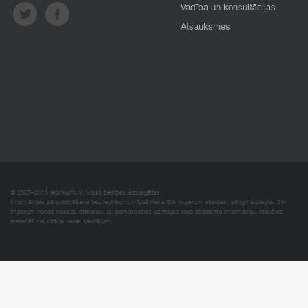
Vadība un konsultācijas
Atsauksmes
© 2007–2018 Iepirkumi.lv. Visas tiesības aizsargātas.
Informācijas pārpublicēšana bez iepirkumi.lv īpašnieka SIA Imperum atļaujas, stingri aizliegta. SIA
Imperum nenes nekādu atbildību, ja, pamatojoties uz mājas lapā atrodamo informāciju, radušies
materiāli vai citāda veida zaudējumi.