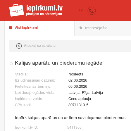
iepirkumi.lv
pir
LV
Visi iepirkumi
Interesējošie
Atpakaļ uz sarakstu
Kafijas aparātu un piederumu iegādei
Stadija:
Noslēgts
Izsludināšanas datums:
02.06.2026
Pieteikšanās termiņš:
05.06.2026
Izpildes/piegādes vieta:
Latvija, Rīga, Latvija
Iepirkuma veids:
Cenu aptauja
CPV kodi:
39711310-5
Iepērk kafijas aparātus un ar tiem savietojamus piederumus.
Iepirkumi.lv ID:
5411366