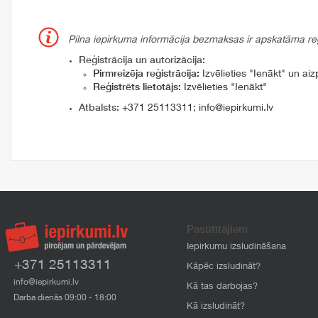
Pilna iepirkuma informācija bezmaksas ir apskatāma reģi
Reģistrācija un autorizācija:
Pirmreizēja reģistrācija:
Izvēlieties "Ienākt" un aizp
Reģistrēts lietotājs:
Izvēlieties "Ienākt"
Atbalsts:
+371 25113311
;
info@iepirkumi.lv
Pasūtītājiem
Iepirkumu izsludināšana
+371 25113311
Kāpēc izsludināt?
info@iepirkumi.lv
Kā tas darbojas?
Darba dienās 09:00 - 18:00
Kā izsludināt?