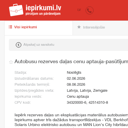
iepirkumi.lv
pir
LV
Visi iepirkumi
Interesējošie
Atpakaļ uz sarakstu
Autobusu rezerves daļas cenu aptauja-pasūtīju
Stadija:
Noslēgts
Izsludināšanas datums:
02.06.2026
Pieteikšanās termiņš:
08.06.2026
Izpildes/piegādes vieta:
Latvija, Latvija, Zemgale
Iepirkuma veids:
Cenu aptauja
CPV kodi:
34320000-6, 42514310-8
Iepērk rezerves daļas un ekspluatācijas materiālus autobusie
Iepirkums aptver trīs dažādus transportlīdzekļus - VDL Berkho
Solaris Urbino elektrisko autobusu un MAN Lion's City hibrīda