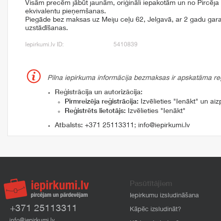
Visām precēm jābūt jaunām, oriģināli iepakotām un no Pircēja 
ekvivalentu pieņemšanas.
Piegāde bez maksas uz Meiju ceļu 62, Jelgavā, ar 2 gadu gara
uzstādīšanas.
Iepirkumi.lv ID:
5410839
Pilna iepirkuma informācija bezmaksas ir apskatāma reģi
Reģistrācija un autorizācija:
Pirmreizēja reģistrācija:
Izvēlieties "Ienākt" un aizp
Reģistrēts lietotājs:
Izvēlieties "Ienākt"
Atbalsts:
+371 25113311
;
info@iepirkumi.lv
Pasūtītājiem
Iepirkumu izsludināšana
+371 25113311
Kāpēc izsludināt?
info@iepirkumi.lv