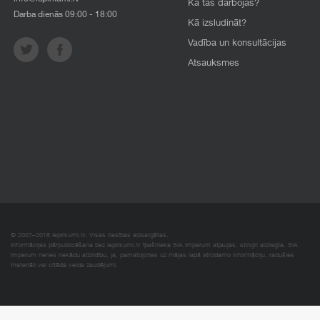
Kā tas darbojas?
Darba dienās 09:00 - 18:00
Kā izsludināt?
Vadība un konsultācijas
Atsauksmes
© 2007–2018 Iepirkumi.lv. Visas tiesības aizsargātas.
Informācijas pārpublicēšana bez iepirkumi.lv īpašnieka SIA Imperum atļaujas, stingri aizliegta. SIA
Imperum nenes nekādu atbildību, ja, pamatojoties uz mājas lapā atrodamo informāciju, radušies
materiāli vai citāda veida zaudējumi.