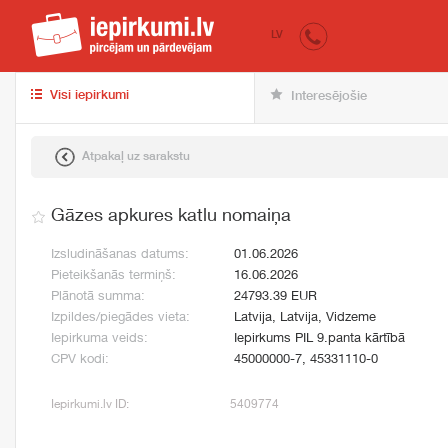
iepirkumi.lv
pir
LV
Visi iepirkumi
Interesējošie
Atpakaļ uz sarakstu
Gāzes apkures katlu nomaiņa
Izsludināšanas datums:
01.06.2026
Pieteikšanās termiņš:
16.06.2026
Plānotā summa:
24793.39 EUR
Izpildes/piegādes vieta:
Latvija, Latvija, Vidzeme
Iepirkuma veids:
Iepirkums PIL 9.panta kārtībā
CPV kodi:
45000000-7, 45331110-0
Iepirkumi.lv ID:
5409774