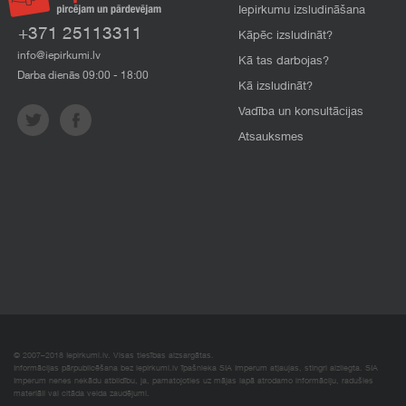
Iepirkumu izsludināšana
+371 25113311
Kāpēc izsludināt?
info@iepirkumi.lv
Kā tas darbojas?
Darba dienās 09:00 - 18:00
Kā izsludināt?
Vadība un konsultācijas
Atsauksmes
© 2007–2018 Iepirkumi.lv. Visas tiesības aizsargātas.
Informācijas pārpublicēšana bez iepirkumi.lv īpašnieka SIA Imperum atļaujas, stingri aizliegta. SIA
Imperum nenes nekādu atbildību, ja, pamatojoties uz mājas lapā atrodamo informāciju, radušies
materiāli vai citāda veida zaudējumi.