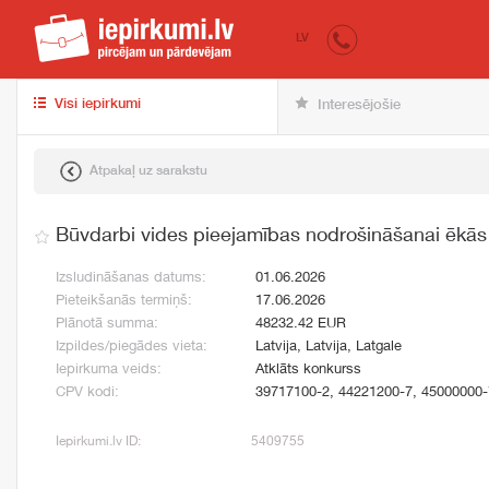
iepirkumi.lv
pir
LV
Visi iepirkumi
Interesējošie
Atpakaļ uz sarakstu
Būvdarbi vides pieejamības nodrošināšanai ēkās
Izsludināšanas datums:
01.06.2026
Pieteikšanās termiņš:
17.06.2026
Plānotā summa:
48232.42 EUR
Izpildes/piegādes vieta:
Latvija, Latvija, Latgale
Iepirkuma veids:
Atklāts konkurss
CPV kodi:
39717100-2, 44221200-7, 45000000-
Iepirkumi.lv ID:
5409755