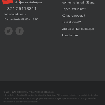
Iepirkumu izsludināšana
+371 25113311
Kāpēc izsludināt?
info@iepirkumi.lv
Kā tas darbojas?
Darba dienās 09:00 - 18:00
Kā izsludināt?
Vadība un konsultācijas
Atsauksmes
© 2007–2018 Iepirkumi.lv. Visas tiesības aizsargātas.
Informācijas pārpublicēšana bez iepirkumi.lv īpašnieka SIA Imperum atļaujas, stingri aizliegta. SIA
Imperum nenes nekādu atbildību, ja, pamatojoties uz mājas lapā atrodamo informāciju, radušies
materiāli vai citāda veida zaudējumi.