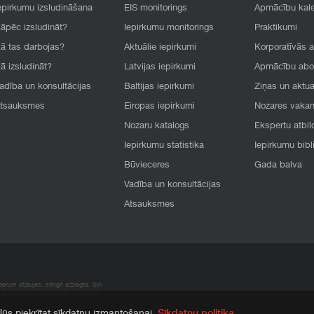
epirkumu izsludināšana
EIS monitorings
Apmācību kal
āpēc izsludināt?
Iepirkumu monitorings
Praktikumi
ā tas darbojas?
Aktuālie iepirkumi
Korporatīvās 
ā izsludināt?
Latvijas iepirkumi
Apmācību ab
adība un konsultācijas
Baltijas iepirkumi
Ziņas un aktua
tsauksmes
Eiropas iepirkumi
Nozares vaka
Nozaru katalogs
Ekspertu atbil
Iepirkumu statistika
Iepirkumu bibl
Būvieceres
Gada balva
Vadība un konsultācijas
Atsauksmes
rum atļaujas, stingri aizliegta. SIA
apā atrodamo informāciju, radušies