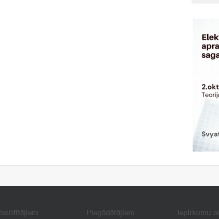
asūtītājiem
Piegādātājiem
Iepirkumu a