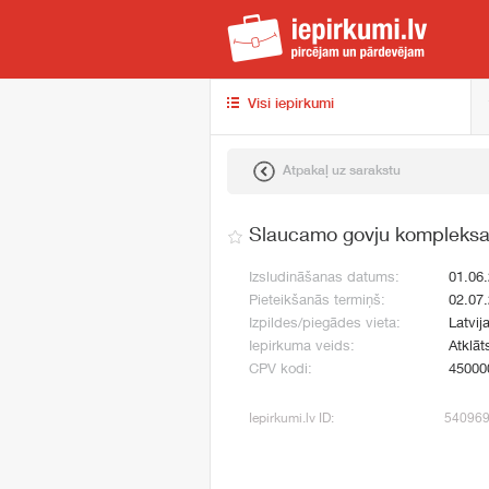
iep
Visi iepirkumi
Atpakaļ uz sarakstu
Slaucamo govju kompleksa
Izsludināšanas datums:
01.06
Pieteikšanās termiņš:
02.07
Izpildes/piegādes vieta:
Latvij
Iepirkuma veids:
Atklāt
CPV kodi:
45000
Iepirkumi.lv ID:
54096