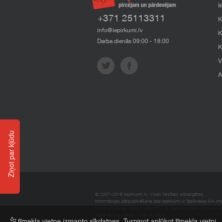
I
+371 25113311
K
info@iepirkumi.lv
K
Darba dienās 09:00 - 18:00
K
V
A
Ziņot par kļūdu
© 2007–2018 Iepirkumi.lv. Visas tiesības aizsargātas.
Informācijas pārpublicēšana bez iepirkumi.lv īpašnieka SIA Impe
Imperum nenes nekādu atbildību, ja, pamatojoties uz mājas l
materiāli vai citāda veida zaudējumi.