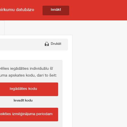
pirkumu datubāze
Ienākt
Drukāt
vēlies iegādāties individuālu šī
kuma apskates kodu, dari to šeit:
Iegādāties kodu
Ievadīt kodu
teikties izmēģinājuma periodam