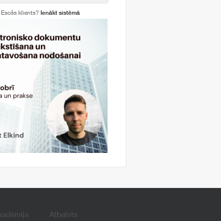
Esošs klients?
Ienākt sistēmā
kadēmija
Atbalsts