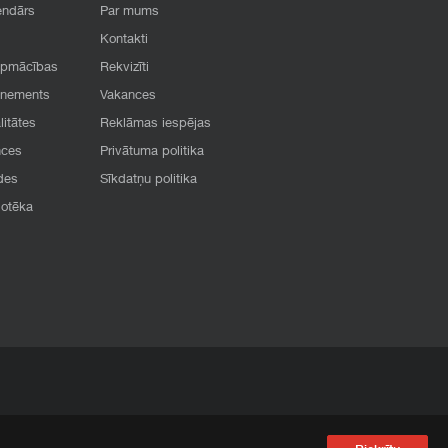
endārs
Par mums
Kontakti
apmācības
Rekvizīti
onements
Vakances
litātes
Reklāmas iespējas
nces
Privātuma politika
des
Sīkdatņu politika
iotēka