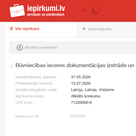
iepirkumi.lv
pir
LV
Visi iepirkumi
Interesējošie
Atpakaļ uz sarakstu
Būvniecības ieceres dokumentācijas izstrāde un
Izsludināšanas datums:
31.05.2026
Pieteikšanās termiņš:
13.07.2026
Izpildes/piegādes vieta:
Latvija, Latvija, Vidzeme
Iepirkuma veids:
Atklāts konkurss
CPV kodi:
71220000-6
Iepirkumi.lv ID:
5407629