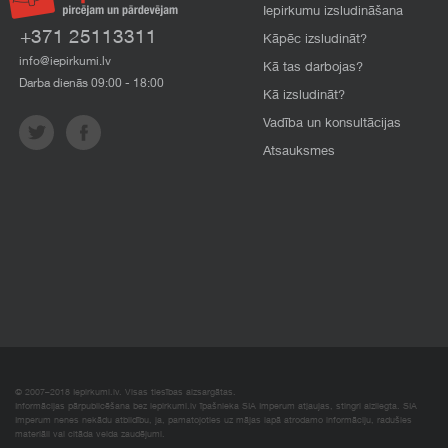
Iepirkumu izsludināšana
+371 25113311
Kāpēc izsludināt?
info@iepirkumi.lv
Kā tas darbojas?
Darba dienās 09:00 - 18:00
Kā izsludināt?
Vadība un konsultācijas
Atsauksmes
© 2007–2018 Iepirkumi.lv. Visas tiesības aizsargātas.
Informācijas pārpublicēšana bez iepirkumi.lv īpašnieka SIA Imperum atļaujas, stingri aizliegta. SIA
Imperum nenes nekādu atbildību, ja, pamatojoties uz mājas lapā atrodamo informāciju, radušies
materiāli vai citāda veida zaudējumi.