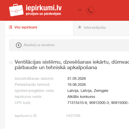
iepirkumi.lv
pir
LV
Visi iepirkumi
Interesējošie
Atpakaļ uz sarakstu
Ventilācijas sistēmu, dzesēšanas iekārtu, dūmva
pārbaude un tehniskā apkalpošana
Izsludināšanas datums:
31.05.2026
Pieteikšanās termiņš:
16.06.2026
Izpildes/piegādes vieta:
Latvija, Latvija, Zemgale
Iepirkuma veids:
Atklāts konkurss
CPV kodi:
71315410-6, 90912000-3, 90915000-
Iepirkumi.lv ID:
5407599