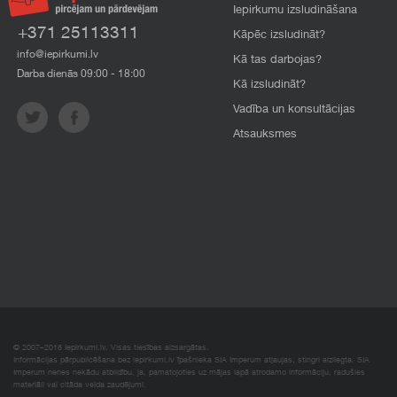
Iepirkumu izsludināšana
+371 25113311
Kāpēc izsludināt?
info@iepirkumi.lv
Kā tas darbojas?
Darba dienās 09:00 - 18:00
Kā izsludināt?
Vadība un konsultācijas
Atsauksmes
© 2007–2018 Iepirkumi.lv. Visas tiesības aizsargātas.
Informācijas pārpublicēšana bez iepirkumi.lv īpašnieka SIA Imperum atļaujas, stingri aizliegta. SIA
Imperum nenes nekādu atbildību, ja, pamatojoties uz mājas lapā atrodamo informāciju, radušies
materiāli vai citāda veida zaudējumi.