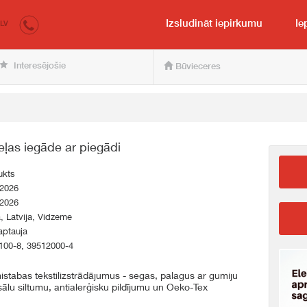
irkumi.lv
pircējam un pārdevējam
Izsludināt iepirkumu
Ie
LV
Interesējošie
Būvieceres
eļas iegāde ar piegādi
ukts
.2026
.2026
a, Latvija, Vidzeme
aptauja
100-8, 39512000-4
stabas tekstilizstrādājumus - segas, palagus ar gumiju
ālu siltumu, antialerģisku pildījumu un Oeko-Tex