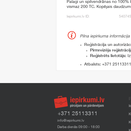
Palagi un spilvendrānas no 100% k
vismaz 200 TC. Kopējais daudzums
Iepirkumi.lv ID:
54074
Pilna iepirkuma informācija
Reģistrācija un autorizāci
Pirmreizēja reģistrācij
Reģistrēts lietotājs:
Iz
Atbalsts:
+371 2511331
P
I
+371 25113311
K
info@iepirkumi.lv
K
Darba dienās 09:00 - 18:00
K