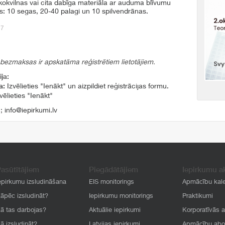
okvilnas vai cita dabīga materiāla ar auduma blīvumu
: 10 segas, 20-40 palagi un 10 spilvendrānas.
57
 bezmaksas ir apskatāma reģistrētiem lietotājiem.
ja:
a:
Izvēlieties "Ienākt" un aizpildiet reģistrācijas formu.
vēlieties "Ienākt"
1
;
info@iepirkumi.lv
asūtītājiem
Piegādātājiem
Iepirkumu a
epirkumu izsludināšana
EIS monitorings
Apmācību kal
āpēc izsludināt?
Iepirkumu monitorings
Praktikumi
ā tas darbojas?
Aktuālie iepirkumi
Korporatīvās 
ā izsludināt?
Latvijas iepirkumi
Apmācību ab