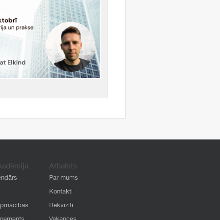
kadēmija
Atbalsts
endārs
Par mums
Kontakti
apmācības
Rekvizīti
onements
Vakances