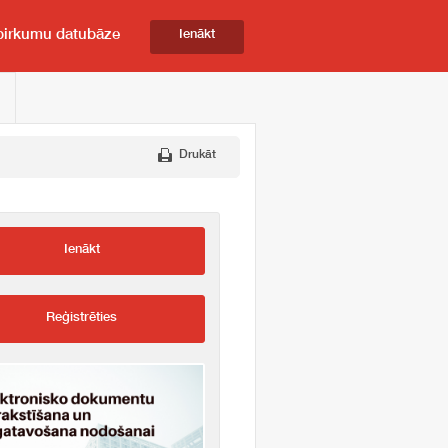
pirkumu datubāze
Ienākt
Drukāt
Ienākt
Reģistrēties