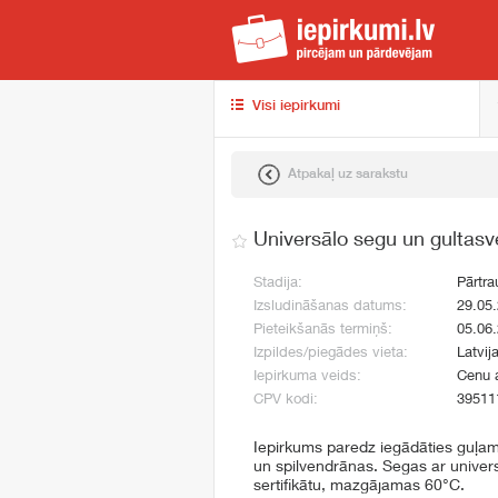
iep
Visi iepirkumi
Atpakaļ uz sarakstu
Universālo segu un gultasv
Stadija:
Pārtra
Izsludināšanas datums:
29.05
Pieteikšanās termiņš:
05.06
Izpildes/piegādes vieta:
Latvij
Iepirkuma veids:
Cenu 
CPV kodi:
39511
Iepirkums paredz iegādāties guļami
un spilvendrānas. Segas ar univers
sertifikātu, mazgājamas 60°C.