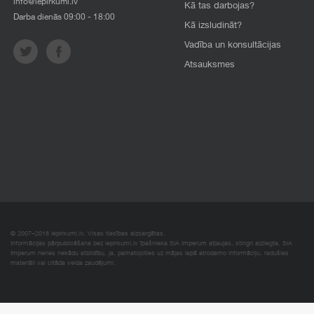
info@iepirkumi.lv
Kā tas darbojas?
Darba dienās 09:00 - 18:00
Kā izsludināt?
Vadība un konsultācijas
Atsauksmes
© 2007–2018 Iepirkumi.lv. Visas tiesības aizsargātas.
Informācijas pārpublicēšana bez iepirkumi.lv īpašnieka SIA Imperum atļaujas, stingri aizliegta. SIA
Imperum nenes nekādu atbildību, ja, pamatojoties uz mājas lapā atrodamo informāciju, radušies
materiāli vai citāda veida zaudējumi.