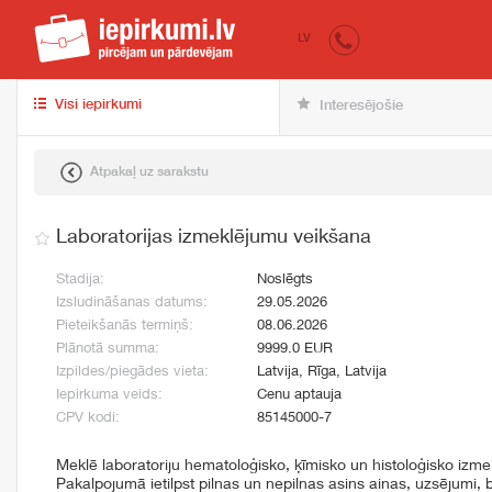
iepirkumi.lv
pir
LV
Visi iepirkumi
Interesējošie
Atpakaļ uz sarakstu
Laboratorijas izmeklējumu veikšana
Stadija:
Noslēgts
Izsludināšanas datums:
29.05.2026
Pieteikšanās termiņš:
08.06.2026
Plānotā summa:
9999.0 EUR
Izpildes/piegādes vieta:
Latvija, Rīga, Latvija
Iepirkuma veids:
Cenu aptauja
CPV kodi:
85145000-7
Meklē laboratoriju hematoloģisko, ķīmisko un histoloģisko izme
Pakalpojumā ietilpst pilnas un nepilnas asins ainas, uzsējumi, bi