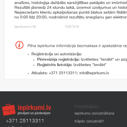
analīzes, histoloģija dažādās sarežģītības pakāpēs un imūnhist
Rezultāti jāsniedz 24 stundu laikā, izņemot uzsējumus un histol
Nepieciešami klientu apkalpošanas punkti blakus sešām filiālē
no 8:00 līdz 20:00, nodrošinot rezultātu sniegšanu gan elektro
Iepirkumi.lv ID:
5407416
Pilna iepirkuma informācija bezmaksas ir apskatāma reģi
Reģistrācija un autorizācija:
Pirmreizēja reģistrācija:
Izvēlieties "Ienākt" un aizp
Reģistrēts lietotājs:
Izvēlieties "Ienākt"
Atbalsts:
+371 25113311
;
info@iepirkumi.lv
Pasūtītājiem
Iepirkumu izsludināšana
+371 25113311
Kāpēc izsludināt?