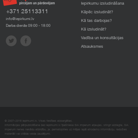
Iepirkumu izsludināšana
+371 25113311
Kāpēc izsludināt?
info@iepirkumi.lv
Kā tas darbojas?
Darba dienās 09:00 - 18:00
Kā izsludināt?
Vadība un konsultācijas
Atsauksmes
© 2007–2018 Iepirkumi.lv. Visas tiesības aizsargātas.
Informācijas pārpublicēšana bez iepirkumi.lv īpašnieka SIA Imperum atļaujas, stingri aizliegta. SIA
Imperum nenes nekādu atbildību, ja, pamatojoties uz mājas lapā atrodamo informāciju, radušies
materiāli vai citāda veida zaudējumi.