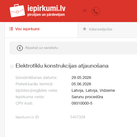
iepirkumi.lv
pir
LV
Visi iepirkumi
Interesējošie
Atpakaļ uz sarakstu
Elektrotīklu konstrukcijas atjaunošana
Izsludināšanas datums:
29.05.2026
Pieteikšanās termiņš:
05.06.2026
Izpildes/piegādes vieta:
Latvija, Latvija, Vidzeme
Iepirkuma veids:
Sarunu procedūra
CPV kodi:
09310000-5
Iepirkumi.lv ID:
5407328