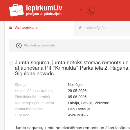
iepirkumi.lv
pir
LV
Visi iepirkumi
Interesējošie
Atpakaļ uz sarakstu
Jumta seguma, jumta noteksistēmas remonts un
atjaunošana PII “Krimulda” Parka iela 2, Ragana,
Siguldas novads.
Stadija:
Noslēgts
Izsludināšanas datums:
29.05.2026
Pieteikšanās termiņš:
05.06.2026
Izpildes/piegādes vieta:
Latvija, Latvija, Vidzeme
Iepirkuma veids:
Cenu aptauja
CPV kodi:
45261910-6
Jumta seguma, jumta noteksistēmas remonts un ēkas fasādes