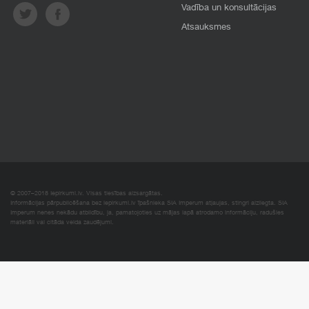
Vadība un konsultācijas
Atsauksmes
© 2007–2018 Iepirkumi.lv. Visas tiesības aizsargātas.
Informācijas pārpublicēšana bez iepirkumi.lv īpašnieka SIA Imperum atļaujas, stingri aizliegta. SIA
Imperum nenes nekādu atbildību, ja, pamatojoties uz mājas lapā atrodamo informāciju, radušies
materiāli vai citāda veida zaudējumi.