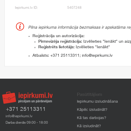
Iepirkumi.lv ID:
5407248
Pilna iepirkuma informācija bezmaksas ir apskatāma reģi
Reģistrācija un autorizācija:
Pirmreizēja reģistrācija:
Izvēlieties "Ienākt" un aizp
Reģistrēts lietotājs:
Izvēlieties "Ienākt"
Atbalsts:
+371 25113311
;
info@iepirkumi.lv
Pasūtītājiem
Iepirkumu izsludināšana
+371 25113311
Kāpēc izsludināt?
info@iepirkumi.lv
Kā tas darbojas?
Darba dienās 09:00 - 18:00
Kā izsludināt?