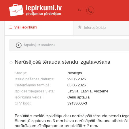
iepirkumi.lv
pir
LV
Visi iepirkumi
Interesējošie
Atpakaļ uz sarakstu
Nerūsējošā tērauda stendu izgatavošana
Stadija:
Noslēgts
Izsludināšanas datums:
29.05.2026
Pieteikšanās termiņš:
05.06.2026
Izpildes/piegādes vieta:
Latvija, Latvija, Vidzeme
Iepirkuma veids:
Cenu aptauja
CPV kodi:
39133000-3
Pasūtītājs meklē izpildītāju divu nerūsējošā tērauda stendu izg
Stendi jāizgatavo no 3 mm bieza nerūsējošā tērauda atbilstoši 
norādītajam zīmējumam ar precizitāti ± 2 mm.