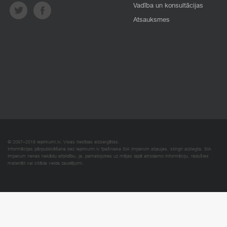
Vadība un konsultācijas
Atsauksmes
© 2007–2018 Iepirkumi.lv. Visas tiesības aizsargātas.
Informācijas pārpublicēšana bez iepirkumi.lv īpašnieka SIA Imperum atļaujas, stingri aizliegta. SIA
Imperum nenes nekādu atbildību, ja, pamatojoties uz mājas lapā atrodamo informāciju, radušies
materiāli vai citāda veida zaudējumi.