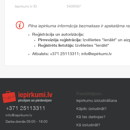
Iepirkumi.lv ID:
5406587
Pilna iepirkuma informācija bezmaksas ir apskatāma reģi
Reģistrācija un autorizācija:
Pirmreizēja reģistrācija:
Izvēlieties "Ienākt" un aizp
Reģistrēts lietotājs:
Izvēlieties "Ienākt"
Atbalsts:
+371 25113311
;
info@iepirkumi.lv
Pasūtītājiem
Iepirkumu izsludināšana
+371 25113311
Kāpēc izsludināt?
info@iepirkumi.lv
Kā tas darbojas?
Darba dienās 09:00 - 18:00
Kā izsludināt?