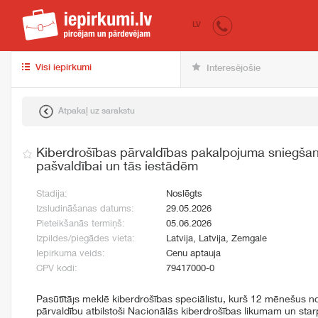
iepirkumi.lv
pir
LV
Visi iepirkumi
Interesējošie
Atpakaļ uz sarakstu
Kiberdrošības pārvaldības pakalpojuma sniegš
pašvaldībai un tās iestādēm
Stadija:
Noslēgts
Izsludināšanas datums:
29.05.2026
Pieteikšanās termiņš:
05.06.2026
Izpildes/piegādes vieta:
Latvija, Latvija, Zemgale
Iepirkuma veids:
Cenu aptauja
CPV kodi:
79417000-0
Pasūtītājs meklē kiberdrošības speciālistu, kurš 12 mēnešus n
pārvaldību atbilstoši Nacionālās kiberdrošības likumam un star