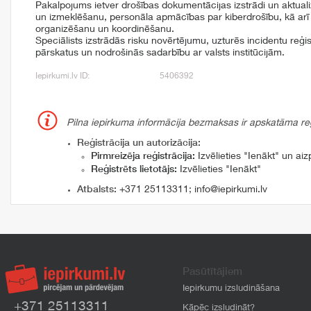
Pakalpojums ietver drošības dokumentācijas izstrādi un aktuali
un izmeklēšanu, personāla apmācības par kiberdrošību, kā arī
organizēšanu un koordinēšanu.
Speciālists izstrādās risku novērtējumu, uzturēs incidentu reģ
pārskatus un nodrošinās sadarbību ar valsts institūcijām.
Iepirkumi.lv ID:
5406392
Pilna iepirkuma informācija bezmaksas ir apskatāma reģi
Reģistrācija un autorizācija:
Pirmreizēja reģistrācija:
Izvēlieties "Ienākt" un aizp
Reģistrēts lietotājs:
Izvēlieties "Ienākt"
Atbalsts:
+371 25113311
;
info@iepirkumi.lv
Pasūtītājiem
Iepirkumu izsludināšana
+371 25113311
Kāpēc izsludināt?