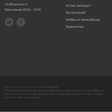
info@iepirkumi.lv
Kā tas darbojas?
Darba dienās 09:00 - 18:00
Kā izsludināt?
Vadība un konsultācijas
Atsauksmes
© 2007–2018 Iepirkumi.lv. Visas tiesības aizsargātas.
Informācijas pārpublicēšana bez iepirkumi.lv īpašnieka SIA Imperum atļaujas, stingri aizliegta. SIA
Imperum nenes nekādu atbildību, ja, pamatojoties uz mājas lapā atrodamo informāciju, radušies
materiāli vai citāda veida zaudējumi.