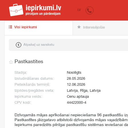
iepirkumi.lv
pir
LV
Visi iepirkumi
Interesējošie
Atpakaļ uz sarakstu
Pastkastites
Stadija:
Noslēgts
Izsludināšanas datums:
28.05.2026
Pieteikšanās termiņš:
12.06.2026
Izpildes/piegādes vieta:
Latvija, Rīga, Latvija
Iepirkuma veids:
Cenu aptauja
CPV kodi:
44422000-4
Dzīvojamās mājas aprīkošanai nepieciešama 96 pastkastīšu i
Pastkastītes jāizgatavo atbilstoši dzīvojamās mājas vajadzībām
Iepirkums paredzēts pilnīgai pastkastīšu sistēmas ieviešanai d