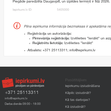
Piegāde paredzēta Daugavpilī, un izpildes termiņš ir līdz 2026
Iepirkumi.lv ID:
5405000
Pilna iepirkuma informācija bezmaksas ir apskatāma reģi
Reģistrācija un autorizācija:
Pirmreizēja reģistrācija:
Izvēlieties "Ienākt" un aizp
Reģistrēts lietotājs:
Izvēlieties "Ienākt"
Atbalsts:
+371 25113311
;
info@iepirkumi.lv
Pasūtītājiem
Iepirkumu izsludināšana
+371 25113311
Kāpēc izsludināt?
info@iepirkumi.lv
Kā tas darbojas?
Darba dienās 09:00 - 18:00
Kā izsludināt?