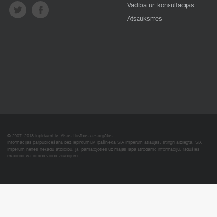
Vadība un konsultācijas
Atsauksmes
© 2007–2018 Iepirkumi.lv. Visas tiesības aizsargātas.
Informācijas pārpublicēšana bez iepirkumi.lv īpašnieka SIA Imperum atļaujas, stingri aizliegta. SIA
Imperum nenes nekādu atbildību, ja, pamatojoties uz mājas lapā atrodamo informāciju, radušies
materiāli vai citāda veida zaudējumi.