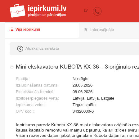
iepirkumi.lv
pir
LV
Visi iepirkumi
Interesējošie
Atpakaļ uz sarakstu
Mini ekskavatora KUBOTA KX-36 – 3 oriģinālo re
Stadija:
Noslēgts
Izsludināšanas datums:
28.05.2026
Pieteikšanās termiņš:
08.06.2026
Izpildes/piegādes vieta:
Latvija, Latvija, Latgale
Iepirkuma veids:
Tirgus izpēte
CPV kodi:
34320000-6
Iepirkums paredz Kubota KX-36 mini ekskavatora oriģinālo reze
kausa kapitālo remontu vai maiņu uz jaunu, kā arī izlices svir
Visām rezerves daļām jābūt oriģinālām Kubota daļām ar ne ma