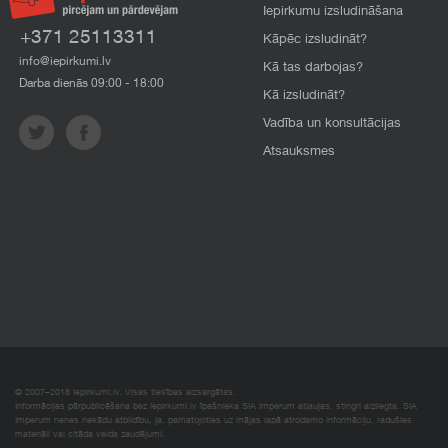
Iepirkumu izsludināšana
+371 25113311
Kāpēc izsludināt?
info@iepirkumi.lv
Kā tas darbojas?
Darba dienās 09:00 - 18:00
Kā izsludināt?
Vadība un konsultācijas
Atsauksmes
© 2007–2018 Iepirkumi.lv. Visas tiesības aizsargātas.
Informācijas pārpublicēšana bez iepirkumi.lv īpašnieka SIA Imperum atļaujas, stingri aizliegta. SIA
Imperum nenes nekādu atbildību, ja, pamatojoties uz mājas lapā atrodamo informāciju, radušies
materiāli vai citāda veida zaudējumi.