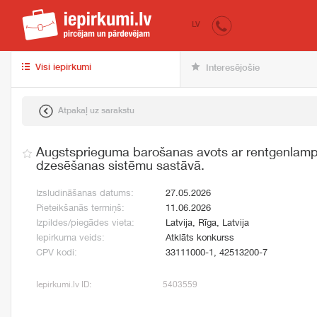
iepirkumi.lv
pir
LV
Visi iepirkumi
Interesējošie
Atpakaļ uz sarakstu
Augstsprieguma barošanas avots ar rentgenlamp
dzesēšanas sistēmu sastāvā.
Izsludināšanas datums:
27.05.2026
Pieteikšanās termiņš:
11.06.2026
Izpildes/piegādes vieta:
Latvija, Rīga, Latvija
Iepirkuma veids:
Atklāts konkurss
CPV kodi:
33111000-1, 42513200-7
Iepirkumi.lv ID:
5403559