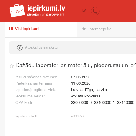
iepirkumi.lv
pir
LV
Visi iepirkumi
Interesējošie
Atpakaļ uz sarakstu
Dažādu laboratorijas materiālu, piederumu un ier
Izsludināšanas datums:
27.05.2026
Pieteikšanās termiņš:
11.06.2026
Izpildes/piegādes vieta:
Latvija, Rīga, Latvija
Iepirkuma veids:
Atklāts konkurss
CPV kodi:
33000000-0, 33100000-1, 33140000-
Iepirkumi.lv ID:
5400827