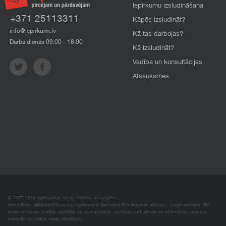
Iepirkumu izsludināšana
+371 25113311
Kāpēc izsludināt?
info@iepirkumi.lv
Kā tas darbojas?
Darba dienās 09:00 - 18:00
Kā izsludināt?
Vadība un konsultācijas
Atsauksmes
© 2007–2018 Iepirkumi.lv. Visas tiesības aizsargātas.
Informācijas pārpublicēšana bez iepirkumi.lv īpašnieka SIA Imperum atļaujas, stingri aizliegta. SIA
Imperum nenes nekādu atbildību, ja, pamatojoties uz mājas lapā atrodamo informāciju, radušies
materiāli vai citāda veida zaudējumi.