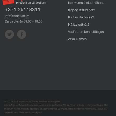
Iepirkumu izsludināšana
+371 25113311
Kāpēc izsludināt?
info@iepirkumi.lv
Kā tas darbojas?
Darba dienās 09:00 - 18:00
Kā izsludināt?
Vadība un konsultācijas
Atsauksmes
© 2007–2018 Iepirkumi.lv. Visas tiesības aizsargātas.
Informācijas pārpublicēšana bez iepirkumi.lv īpašnieka SIA Imperum atļaujas, stingri aizliegta. SIA
Imperum nenes nekādu atbildību, ja, pamatojoties uz mājas lapā atrodamo informāciju, radušies
materiāli vai citāda veida zaudējumi.