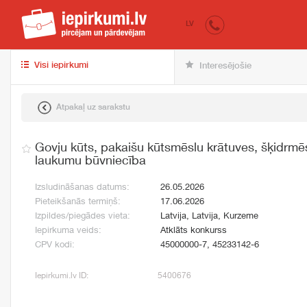
iepirkumi.lv
pir
LV
Visi iepirkumi
Interesējošie
Atpakaļ uz sarakstu
Govju kūts, pakaišu kūtsmēslu krātuves, šķidrmēs
laukumu būvniecība
Izsludināšanas datums:
26.05.2026
Pieteikšanās termiņš:
17.06.2026
Izpildes/piegādes vieta:
Latvija, Latvija, Kurzeme
Iepirkuma veids:
Atklāts konkurss
CPV kodi:
45000000-7, 45233142-6
Iepirkumi.lv ID:
5400676