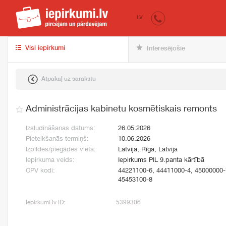
iepirkumi.lv
pir
LV
Visi iepirkumi
Interesējošie
Atpakaļ uz sarakstu
Administrācijas kabinetu kosmētiskais remonts
Izsludināšanas datums:
26.05.2026
Pieteikšanās termiņš:
10.06.2026
Izpildes/piegādes vieta:
Latvija, Rīga, Latvija
Iepirkuma veids:
Iepirkums PIL 9.panta kārtībā
CPV kodi:
44221100-6, 44411000-4, 45000000-
45453100-8
Iepirkumi.lv ID:
5399306