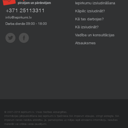
Iepirkumu izsludināšana
+371 25113311
Kāpēc izsludināt?
info@iepirkumi.lv
Kā tas darbojas?
Darba dienās 09:00 - 18:00
Kā izsludināt?
Vadība un konsultācijas
Atsauksmes
© 2007–2018 Iepirkumi.lv. Visas tiesības aizsargātas.
Informācijas pārpublicēšana bez iepirkumi.lv īpašnieka SIA Imperum atļaujas, stingri aizliegta. SIA
Imperum nenes nekādu atbildību, ja, pamatojoties uz mājas lapā atrodamo informāciju, radušies
materiāli vai citāda veida zaudējumi.