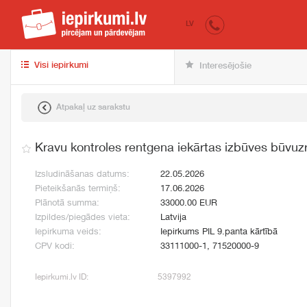
iepirkumi.lv
pir
LV
Visi iepirkumi
Interesējošie
Atpakaļ uz sarakstu
Kravu kontroles rentgena iekārtas izbūves būvuz
Izsludināšanas datums:
22.05.2026
Pieteikšanās termiņš:
17.06.2026
Plānotā summa:
33000.00 EUR
Izpildes/piegādes vieta:
Latvija
Iepirkuma veids:
Iepirkums PIL 9.panta kārtībā
CPV kodi:
33111000-1, 71520000-9
Iepirkumi.lv ID:
5397992