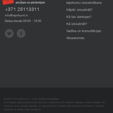
Iepirkumu izsludināšana
+371 25113311
Kāpēc izsludināt?
info@iepirkumi.lv
Kā tas darbojas?
Darba dienās 09:00 - 18:00
Kā izsludināt?
Vadība un konsultācijas
Atsauksmes
© 2007–2018 Iepirkumi.lv. Visas tiesības aizsargātas.
Informācijas pārpublicēšana bez iepirkumi.lv īpašnieka SIA Imperum atļaujas, stingri aizliegta. SIA
Imperum nenes nekādu atbildību, ja, pamatojoties uz mājas lapā atrodamo informāciju, radušies
materiāli vai citāda veida zaudējumi.