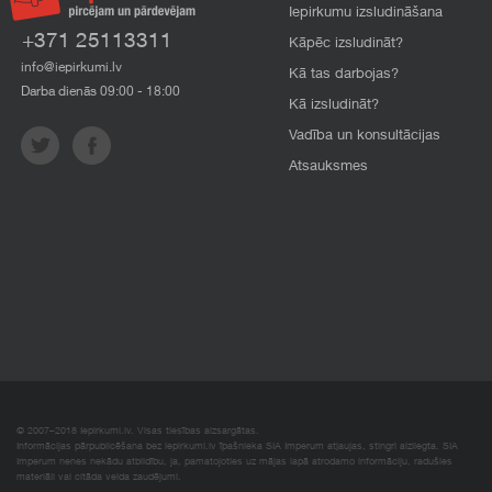
Iepirkumu izsludināšana
+371 25113311
Kāpēc izsludināt?
info@iepirkumi.lv
Kā tas darbojas?
Darba dienās 09:00 - 18:00
Kā izsludināt?
Vadība un konsultācijas
Atsauksmes
© 2007–2018 Iepirkumi.lv. Visas tiesības aizsargātas.
Informācijas pārpublicēšana bez iepirkumi.lv īpašnieka SIA Imperum atļaujas, stingri aizliegta. SIA
Imperum nenes nekādu atbildību, ja, pamatojoties uz mājas lapā atrodamo informāciju, radušies
materiāli vai citāda veida zaudējumi.