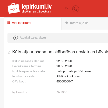
iepirkumi.lv
pir
LV
Visi iepirkumi
Interesējošie
Atpakaļ uz sarakstu
Kūts atjaunošana un skābarības novietnes būvni
Izsludināšanas datums:
22.05.2026
Pieteikšanās termiņš:
26.06.2026
Izpildes/piegādes vieta:
Latvija, Latvija, Vidzeme
Iepirkuma veids:
Atklāts konkurss
CPV kodi:
45000000-7
Iepirkumi.lv ID:
5397960