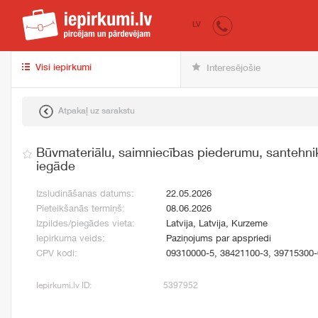
iepirkumi.lv
pir
LV
Visi iepirkumi
Interesējošie
Atpakaļ uz sarakstu
Būvmateriālu, saimniecības piederumu, santehnik
iegāde
Izsludināšanas datums:
22.05.2026
Pieteikšanās termiņš:
08.06.2026
Izpildes/piegādes vieta:
Latvija, Latvija, Kurzeme
Iepirkuma veids:
Paziņojums par apspriedi
CPV kodi:
09310000-5, 38421100-3, 39715300-
Iepirkumi.lv ID:
5397952