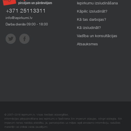
Iepirkumu izsludināšana
+371 25113311
Kāpēc izsludināt?
info@iepirkumi.lv
Kā tas darbojas?
Darba dienās 09:00 - 18:00
Kā izsludināt?
Vadība un konsultācijas
Atsauksmes
© 2007–2018 Iepirkumi.lv. Visas tiesības aizsargātas.
Informācijas pārpublicēšana bez iepirkumi.lv īpašnieka SIA Imperum atļaujas, stingri aizliegta. SIA
Imperum nenes nekādu atbildību, ja, pamatojoties uz mājas lapā atrodamo informāciju, radušies
materiāli vai citāda veida zaudējumi.