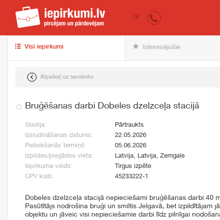
iepirkumi.lv
pir
LV
Visi iepirkumi
Interesējošie
Atpakaļ uz sarakstu
Bruģēšanas darbi Dobeles dzelzceļa stacijā
Stadija:
Pārtraukts
Izsludināšanas datums:
22.05.2026
Pieteikšanās termiņš:
05.06.2026
Izpildes/piegādes vieta:
Latvija, Latvija, Zemgale
Iepirkuma veids:
Tirgus izpēte
CPV kodi:
45233222-1
Dobeles dzelzceļa stacijā nepieciešami bruģēšanas darbi 40 m²
Pasūtītājs nodrošina bruģi un smiltis Jelgavā, bet izpildītājam j
objektu un jāveic visi nepieciešamie darbi līdz pilnīgai nodošan