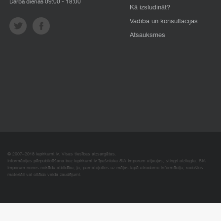
Darba dienās 09:00 - 18:00
Kā izsludināt?
Vadība un konsultācijas
Atsauksmes
© 2007–2018 Iepirkumi.lv. Visas tiesības aizsargātas.
Informācijas pārpublicēšana bez iepirkumi.lv īpašnieka SIA Imperum atļaujas, stingri aizliegta. SIA
Imperum nenes nekādu atbildību, ja, pamatojoties uz mājas lapā atrodamo informāciju, radušies
materiāli vai citāda veida zaudējumi.