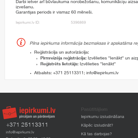
Darbi ietver arī būvlaukuma norobežošanu, komunikāciju aizs
izvešanu.
Garantijas periods ir vismaz 60 mēneši.
Iepirkumi.lv ID:
5396869
Pilna iepirkuma informācija bezmaksas ir apskatāma reģi
Reģistrācija un autorizācija:
Pirmreizēja reģistrācija:
Izvēlieties "Ienākt" un aizp
Reģistrēts lietotājs:
Izvēlieties "Ienākt"
Atbalsts:
+371 25113311
;
info@iepirkumi.lv
Pasūtītājiem
Iepirkumu izsludināšana
+371 25113311
Kāpēc izsludināt?
info@iepirkumi.lv
Kā tas darbojas?