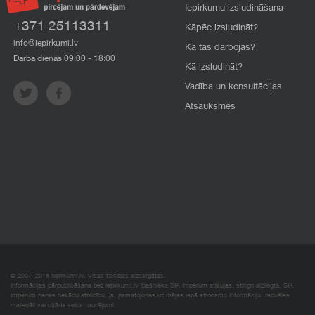
Iepirkumu izsludināšana
+371 25113311
Kāpēc izsludināt?
info@iepirkumi.lv
Kā tas darbojas?
Darba dienās 09:00 - 18:00
Kā izsludināt?
Vadība un konsultācijas
Atsauksmes
© 2007–2018 Iepirkumi.lv. Visas tiesības aizsargātas.
Informācijas pārpublicēšana bez iepirkumi.lv īpašnieka SIA Imperum atļaujas, stingri aizliegta. SIA
Imperum nenes nekādu atbildību, ja, pamatojoties uz mājas lapā atrodamo informāciju, radušies
materiāli vai citāda veida zaudējumi.