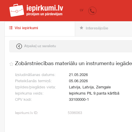
iepirkumi.lv
pir
LV
Visi iepirkumi
Interesējošie
Atpakaļ uz sarakstu
Zobārstniecības materiālu un instrumentu iegāde
Izsludināšanas datums:
21.05.2026
Pieteikšanās termiņš:
05.06.2026
Izpildes/piegādes vieta:
Latvija, Latvija, Zemgale
Iepirkuma veids:
Iepirkums PIL 9.panta kārtībā
CPV kodi:
33100000-1
Iepirkumi.lv ID:
5396063