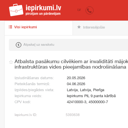
iepirkumi.lv
pir
LV
Visi iepirkumi
Interesējošie
Atpakaļ uz sarakstu
Atbalsta pasākumu cilvēkiem ar invaliditāti mājo
infrastruktūras vides pieejamības nodrošināšana
Izsludināšanas datums:
20.05.2026
Pieteikšanās termiņš:
04.06.2026
Izpildes/piegādes vieta:
Latvija, Latvija, Pierīga
Iepirkuma veids:
Iepirkums PIL 9.panta kārtībā
CPV kodi:
42410000-3, 45000000-7
Iepirkumi.lv ID:
5393638