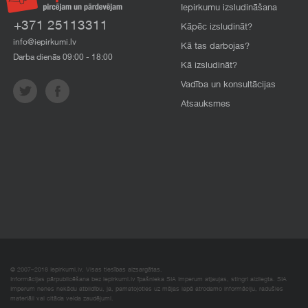
Iepirkumu izsludināšana
+371 25113311
Kāpēc izsludināt?
info@iepirkumi.lv
Kā tas darbojas?
Darba dienās 09:00 - 18:00
Kā izsludināt?
Vadība un konsultācijas
Atsauksmes
© 2007–2018 Iepirkumi.lv. Visas tiesības aizsargātas.
Informācijas pārpublicēšana bez iepirkumi.lv īpašnieka SIA Imperum atļaujas, stingri aizliegta. SIA
Imperum nenes nekādu atbildību, ja, pamatojoties uz mājas lapā atrodamo informāciju, radušies
materiāli vai citāda veida zaudējumi.