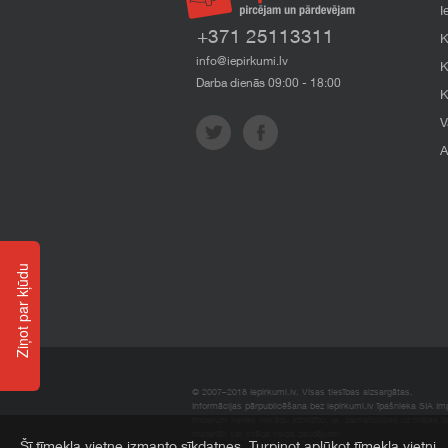
I
+371 25113311
K
info@iepirkumi.lv
K
Darba dienās 09:00 - 18:00
K
V
A
Ziņot par kļūdu
© 2007–2018 Iepirkumi.lv. Visas tiesības aizsargātas.
Informācijas pārpublicēšana bez iepirkumi.lv īpašnieka SIA Impe
Imperum nenes nekādu atbildību, ja, pamatojoties uz mājas l
materiāli vai citāda veida zaudējumi.