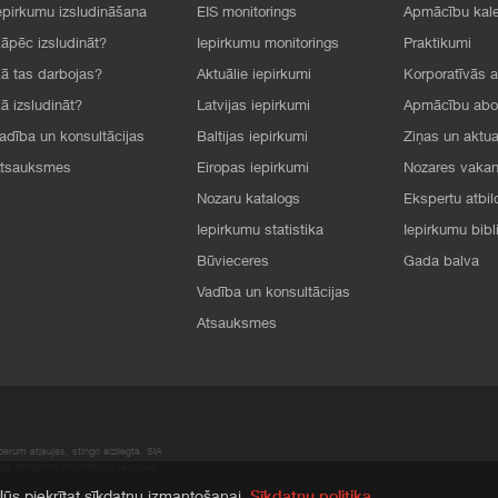
epirkumu izsludināšana
EIS monitorings
Apmācību kal
āpēc izsludināt?
Iepirkumu monitorings
Praktikumi
ā tas darbojas?
Aktuālie iepirkumi
Korporatīvās 
ā izsludināt?
Latvijas iepirkumi
Apmācību ab
adība un konsultācijas
Baltijas iepirkumi
Ziņas un aktua
tsauksmes
Eiropas iepirkumi
Nozares vaka
Nozaru katalogs
Ekspertu atbil
Iepirkumu statistika
Iepirkumu bibl
Būvieceres
Gada balva
Vadība un konsultācijas
Atsauksmes
rum atļaujas, stingri aizliegta. SIA
apā atrodamo informāciju, radušies