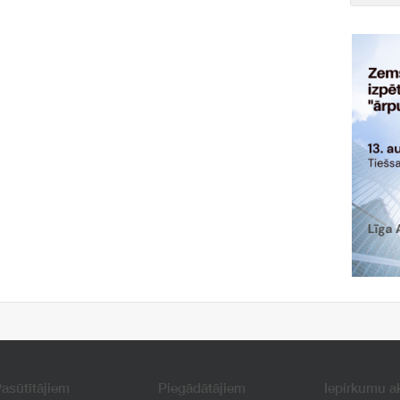
asūtītājiem
Piegādātājiem
Iepirkumu a