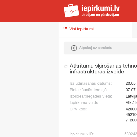
iep
Visi iepirkumi
Atpakaļ uz sarakstu
Atkritumu šķirošanas tehno
infrastruktūras izveide
Izsludināšanas datums:
20.05
Pieteikšanās termiņš:
07.07
Izpildes/piegādes vieta:
Latvij
Iepirkuma veids:
Atklāt
CPV kodi:
42000
45210
71200
Iepirkumi.lv ID:
53924