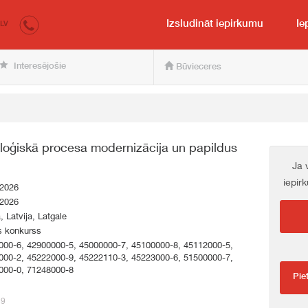
irkumi.lv
pircējam un pārdevējam
Izsludināt iepirkumu
Ie
LV
Interesējošie
Būvieceres
loģiskā procesa modernizācija un papildus
Ja 
iepir
.2026
.2026
a, Latvija, Latgale
s konkurss
000-6, 42900000-5, 45000000-7, 45100000-8, 45112000-5,
000-2, 45222000-9, 45222110-3, 45223000-6, 51500000-7,
000-0, 71248000-8
Pie
39