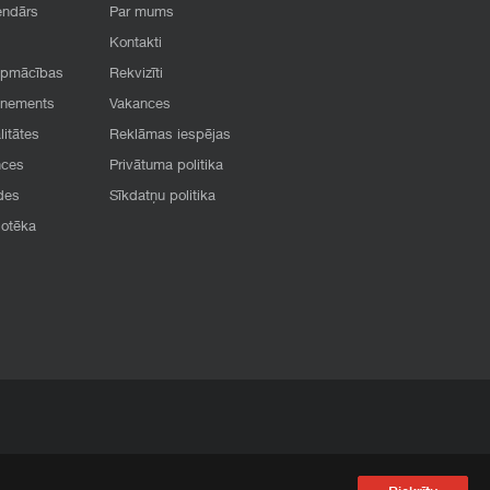
endārs
Par mums
Kontakti
apmācības
Rekvizīti
onements
Vakances
litātes
Reklāmas iespējas
nces
Privātuma politika
des
Sīkdatņu politika
iotēka