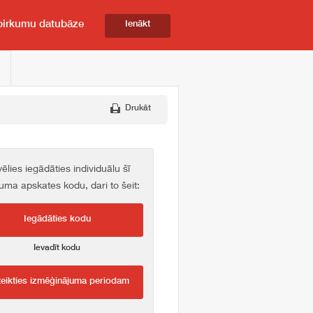
pirkumu datubāze
Ienākt
Drukāt
vēlies iegādāties individuālu šī
kuma apskates kodu, dari to šeit:
Iegādāties kodu
Ievadīt kodu
teikties izmēģinājuma periodam