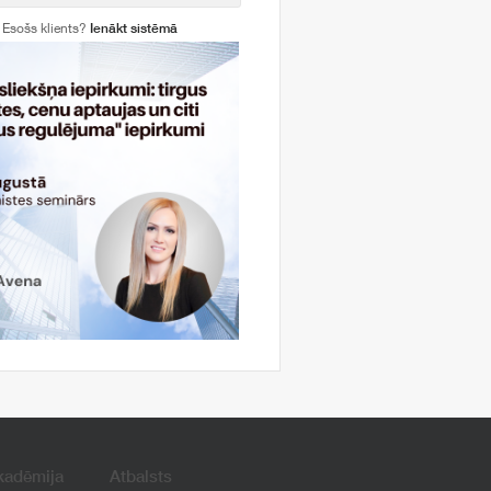
Esošs klients?
Ienākt sistēmā
kadēmija
Atbalsts