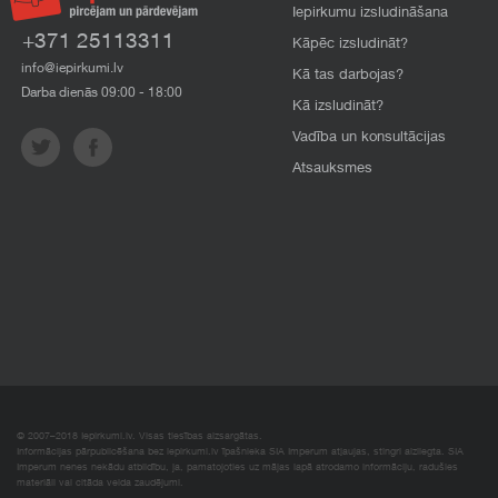
Iepirkumu izsludināšana
+371 25113311
Kāpēc izsludināt?
info@iepirkumi.lv
Kā tas darbojas?
Darba dienās 09:00 - 18:00
Kā izsludināt?
Vadība un konsultācijas
Atsauksmes
© 2007–2018 Iepirkumi.lv. Visas tiesības aizsargātas.
Informācijas pārpublicēšana bez iepirkumi.lv īpašnieka SIA Imperum atļaujas, stingri aizliegta. SIA
Imperum nenes nekādu atbildību, ja, pamatojoties uz mājas lapā atrodamo informāciju, radušies
materiāli vai citāda veida zaudējumi.