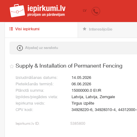
iepirkumi.lv
pir
LV
Visi iepirkumi
Interesējošie
Atpakaļ uz sarakstu
Supply & Installation of Permanent Fencing
Izsludināšanas datums:
14.05.2026
Pieteikšanās termiņš:
06.06.2026
Plānotā summa:
15000000.0 EUR
Izpildes/piegādes vieta:
Latvija, Latvija, Zemgale
Iepirkuma veids:
Tirgus izpēte
CPV kodi:
34928220-6, 34928310-4, 44312000-
Iepirkumi.lv ID:
5385800