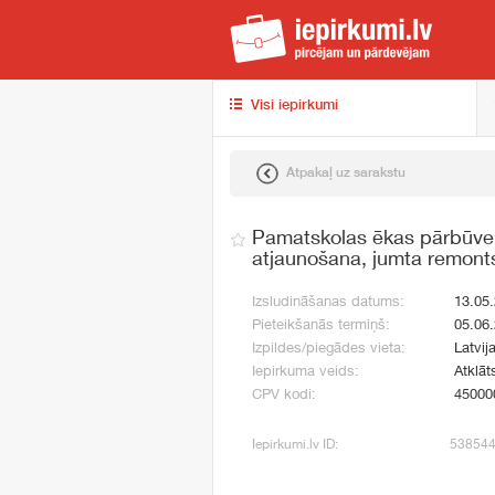
iep
Visi iepirkumi
Atpakaļ uz sarakstu
Pamatskolas ēkas pārbūve, 
atjaunošana, jumta remont
Izsludināšanas datums:
13.05
Pieteikšanās termiņš:
05.06
Izpildes/piegādes vieta:
Latvija
Iepirkuma veids:
Atklāt
CPV kodi:
45000
Iepirkumi.lv ID:
53854