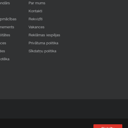
endārs
Par mums
Kontakti
apmācības
Rekvizīti
onements
Vakances
litātes
Reklāmas iespējas
nces
Privātuma politika
des
Sīkdatņu politika
iotēka