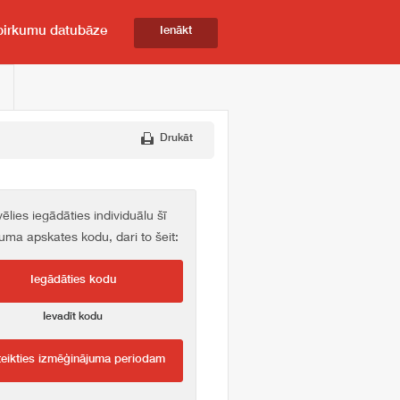
pirkumu datubāze
Ienākt
Drukāt
vēlies iegādāties individuālu šī
kuma apskates kodu, dari to šeit:
Iegādāties kodu
Ievadīt kodu
teikties izmēģinājuma periodam