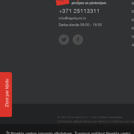
I
+371 25113311
K
info@iepirkumi.lv
K
Darba dienās 09:00 - 18:00
K
V
A
Ziņot par kļūdu
© 2007–2018 Iepirkumi.lv. Visas tiesības aizsargātas.
Informācijas pārpublicēšana bez iepirkumi.lv īpašnieka SIA Impe
Imperum nenes nekādu atbildību, ja, pamatojoties uz mājas l
materiāli vai citāda veida zaudējumi.