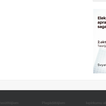
asūtītājiem
Piegādātājiem
Iepirkumu a