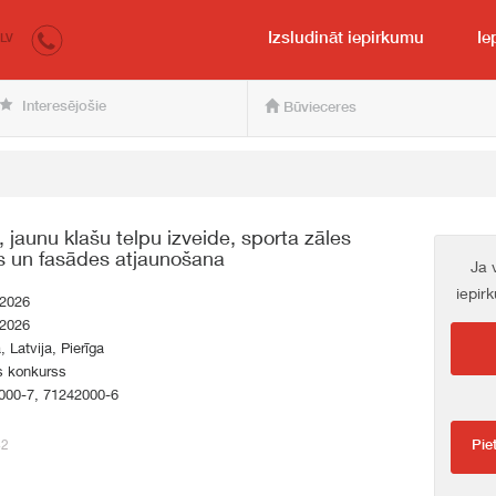
irkumi.lv
pircējam un pārdevējam
Izsludināt iepirkumu
Ie
LV
Interesējošie
Būvieceres
jaunu klašu telpu izveide, sporta zāles
s un fasādes atjaunošana
Ja 
iepir
.2026
.2026
, Latvija, Pierīga
s konkurss
000-7, 71242000-6
42
Pie