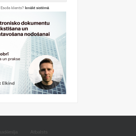
Esošs klients?
Ienākt sistēmā
kadēmija
Atbalsts