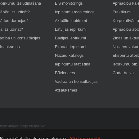
epirkumu izsludināšana
EIS monitorings
Apmācību kal
āpēc izsludināt?
Iepirkumu monitorings
Praktikumi
ā tas darbojas?
Aktuālie iepirkumi
Korporatīvās 
ā izsludināt?
Latvijas iepirkumi
Apmācību ab
adība un konsultācijas
Baltijas iepirkumi
Ziņas un aktua
tsauksmes
Eiropas iepirkumi
Nozares vaka
Nozaru katalogs
Ekspertu atbil
Iepirkumu statistika
Iepirkumu bibl
Būvieceres
Gada balva
Vadība un konsultācijas
Atsauksmes
rum atļaujas, stingri aizliegta. SIA
apā atrodamo informāciju, radušies