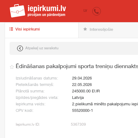
iepirkumi.lv
pir
LV
Visi iepirkumi
Interesējošie
Atpakaļ uz sarakstu
Ēdināšanas pakalpojumi sporta treniņu diennakt
Izsludināšanas datums:
29.04.2026
Pieteikšanās termiņš:
22.05.2026
Plānotā summa:
245000.00 EUR
Izpildes/piegādes vieta:
Latvija
Iepirkuma veids:
2.pielikumā minēto pakalpojumu iep
CPV kodi:
55520000-1
Iepirkumi.lv ID:
5367309