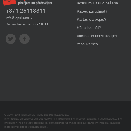
Iepirkumu izsludināšana
+371 25113311
Kāpēc izsludināt?
info@iepirkumi.lv
Kā tas darbojas?
Darba dienās 09:00 - 18:00
Kā izsludināt?
Vadība un konsultācijas
Atsauksmes
© 2007–2018 Iepirkumi.lv. Visas tiesības aizsargātas.
Informācijas pārpublicēšana bez iepirkumi.lv īpašnieka SIA Imperum atļaujas, stingri aizliegta. SIA
Imperum nenes nekādu atbildību, ja, pamatojoties uz mājas lapā atrodamo informāciju, radušies
materiāli vai citāda veida zaudējumi.