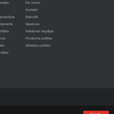
endārs
Par mums
Kontakti
apmācības
Rekvizīti
onements
Vakances
litātes
Reklāmas iespējas
nces
Privātuma politika
des
Sīkdatņu politika
iotēka