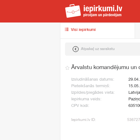
iep
Visi iepirkumi
Atpakaļ uz sarakstu
Ārvalstu komandējumu un 
Izsludināšanas datums:
29.04
Pieteikšanās termiņš:
15.05
Izpildes/piegādes vieta:
Latvij
Iepirkuma veids:
Paziņo
CPV kodi:
63510
Iepirkumi.lv ID:
53672