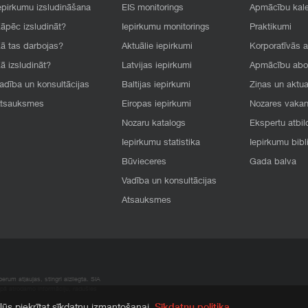
epirkumu izsludināšana
EIS monitorings
Apmācību kal
āpēc izsludināt?
Iepirkumu monitorings
Praktikumi
ā tas darbojas?
Aktuālie iepirkumi
Korporatīvās 
ā izsludināt?
Latvijas iepirkumi
Apmācību ab
adība un konsultācijas
Baltijas iepirkumi
Ziņas un aktua
tsauksmes
Eiropas iepirkumi
Nozares vaka
Nozaru katalogs
Ekspertu atbil
Iepirkumu statistika
Iepirkumu bibl
Būvieceres
Gada balva
Vadība un konsultācijas
Atsauksmes
rum atļaujas, stingri aizliegta. SIA
apā atrodamo informāciju, radušies