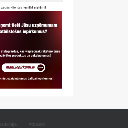
Esošs klients?
Ienākt sistēmā
kadēmija
Atbalsts