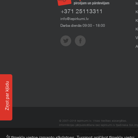
I
+371 25113311
K
info@iepirkumi.lv
K
Darba dienās 09:00 - 18:00
K
V
A
Ziņot par kļūdu
© 2007–2018 Iepirkumi.lv. Visas tiesības aizsargātas.
Informācijas pārpublicēšana bez iepirkumi.lv īpašnieka SIA Impe
Imperum nenes nekādu atbildību, ja, pamatojoties uz mājas l
materiāli vai citāda veida zaudējumi.