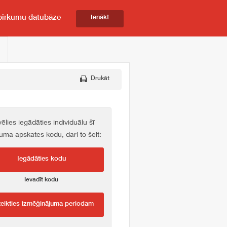
pirkumu datubāze
Ienākt
Drukāt
vēlies iegādāties individuālu šī
kuma apskates kodu, dari to šeit:
Iegādāties kodu
Ievadīt kodu
teikties izmēģinājuma periodam