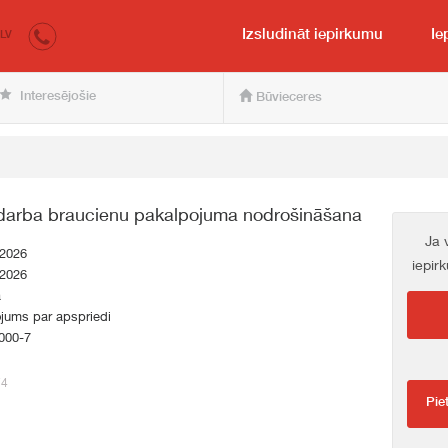
irkumi.lv
pircējam un pārdevējam
Izsludināt iepirkumu
Ie
LV
Interesējošie
Būvieceres
darba braucienu pakalpojuma nodrošināšana
Ja 
.2026
iepir
.2026
a
jums par apspriedi
000-7
74
Pie