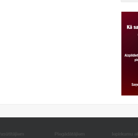
asūtītājiem
Piegādātājiem
Iepirkumu a