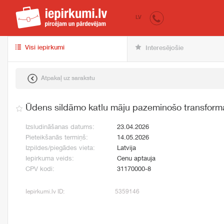
iepirkumi.lv
pir
LV
Visi iepirkumi
Interesējošie
Atpakaļ uz sarakstu
Ūdens sildāmo katlu māju pazeminošo transform
Izsludināšanas datums:
23.04.2026
Pieteikšanās termiņš:
14.05.2026
Izpildes/piegādes vieta:
Latvija
Iepirkuma veids:
Cenu aptauja
CPV kodi:
31170000-8
Iepirkumi.lv ID:
5359146