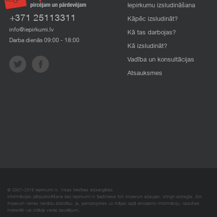
Iepirkumu izsludināšana
+371 25113311
Kāpēc izsludināt?
info@iepirkumi.lv
Kā tas darbojas?
Darba dienās 09:00 - 18:00
Kā izsludināt?
Vadība un konsultācijas
Atsauksmes
© 2007–2018 Iepirkumi.lv. Visas tiesības aizsargātas.
Informācijas pārpublicēšana bez iepirkumi.lv īpašnieka SIA Imperum atļaujas, stingri aizliegta. SIA
Imperum nenes nekādu atbildību, ja, pamatojoties uz mājas lapā atrodamo informāciju, radušies
materiāli vai citāda veida zaudējumi.