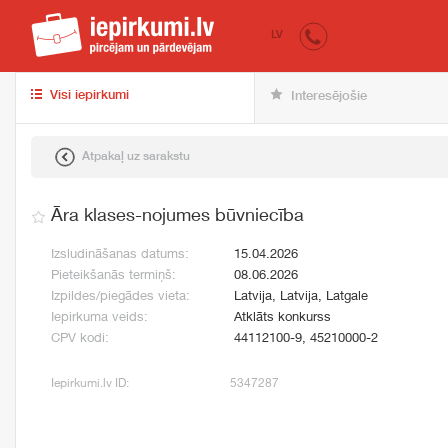
iepirkumi.lv
pir
LV
Visi iepirkumi
Interesējošie
Atpakaļ uz sarakstu
Āra klases-nojumes būvniecība
Izsludināšanas datums:
15.04.2026
Pieteikšanās termiņš:
08.06.2026
Izpildes/piegādes vieta:
Latvija, Latvija, Latgale
Iepirkuma veids:
Atklāts konkurss
CPV kodi:
44112100-9, 45210000-2
Iepirkumi.lv ID:
5347287