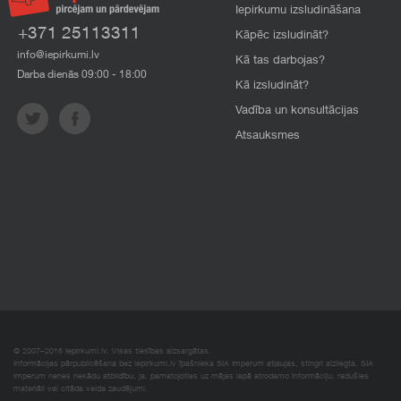
Iepirkumu izsludināšana
+371 25113311
Kāpēc izsludināt?
info@iepirkumi.lv
Kā tas darbojas?
Darba dienās 09:00 - 18:00
Kā izsludināt?
Vadība un konsultācijas
Atsauksmes
© 2007–2018 Iepirkumi.lv. Visas tiesības aizsargātas.
Informācijas pārpublicēšana bez iepirkumi.lv īpašnieka SIA Imperum atļaujas, stingri aizliegta. SIA
Imperum nenes nekādu atbildību, ja, pamatojoties uz mājas lapā atrodamo informāciju, radušies
materiāli vai citāda veida zaudējumi.