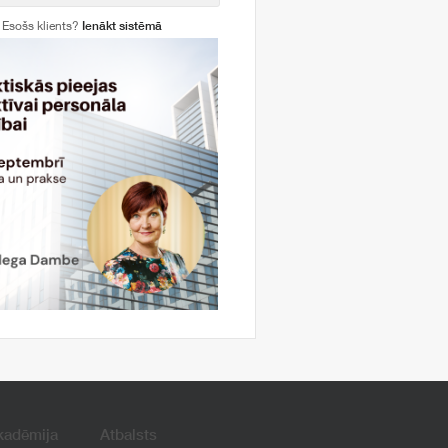
Esošs klients?
Ienākt sistēmā
kadēmija
Atbalsts