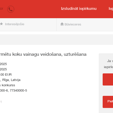
irkumi.lv
pircējam un pārdevējam
Izsludināt iepirkumu
Ie
LV
Interesējošie
Būvieceres
rmētu koku vainagu veidošana, uzturēšana
Ja 
.2025
iepir
.2025
.00 EUR
a, Rīga, Latvija
s konkurss
000-6, 77340000-5
Pie
71