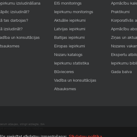
epirkumu izsludināšana
EIS monitorings
Apmācību kal
āpēc izsludināt?
Iepirkumu monitorings
Praktikumi
ā tas darbojas?
Aktuālie iepirkumi
Korporatīvās 
ā izsludināt?
Latvijas iepirkumi
Apmācību ab
adība un konsultācijas
Baltijas iepirkumi
Ziņas un aktua
tsauksmes
Eiropas iepirkumi
Nozares vaka
Nozaru katalogs
Ekspertu atbil
Iepirkumu statistika
Iepirkumu bibl
Būvieceres
Gada balva
Vadība un konsultācijas
Atsauksmes
rum atļaujas, stingri aizliegta. SIA
apā atrodamo informāciju, radušies