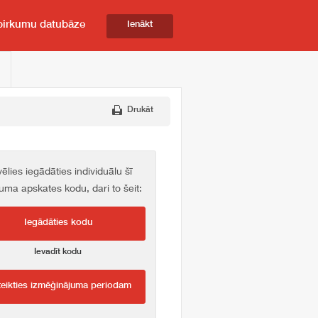
pirkumu datubāze
Ienākt
Drukāt
vēlies iegādāties individuālu šī
kuma apskates kodu, dari to šeit:
Iegādāties kodu
Ievadīt kodu
teikties izmēģinājuma periodam