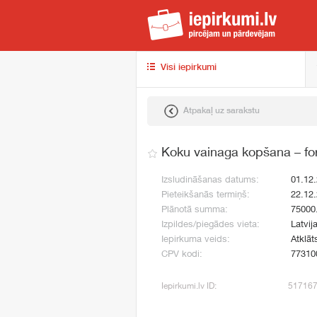
iep
Visi iepirkumi
Atpakaļ uz sarakstu
Koku vainaga kopšana – fo
Izsludināšanas datums:
01.12
Pieteikšanās termiņš:
22.12
Plānotā summa:
75000
Izpildes/piegādes vieta:
Latvij
Iepirkuma veids:
Atklāt
CPV kodi:
77310
Iepirkumi.lv ID:
51716