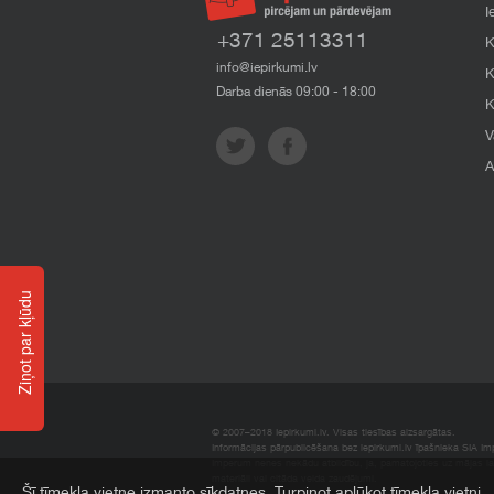
I
+371 25113311
K
info@iepirkumi.lv
K
Darba dienās 09:00 - 18:00
K
V
A
Ziņot par kļūdu
© 2007–2018 Iepirkumi.lv. Visas tiesības aizsargātas.
Informācijas pārpublicēšana bez iepirkumi.lv īpašnieka SIA Impe
Imperum nenes nekādu atbildību, ja, pamatojoties uz mājas l
materiāli vai citāda veida zaudējumi.