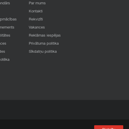
endārs
Par mums
Kontakti
apmācības
Rekvizīti
onements
Vakances
litātes
Reklāmas iespējas
nces
Privātuma politika
des
Sīkdatņu politika
iotēka