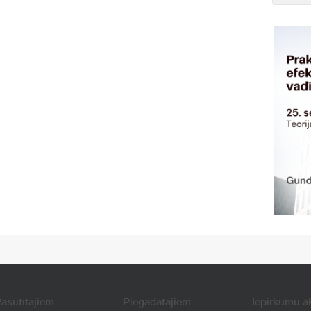
asūtītājiem
Piegādātājiem
Iepirkumu a