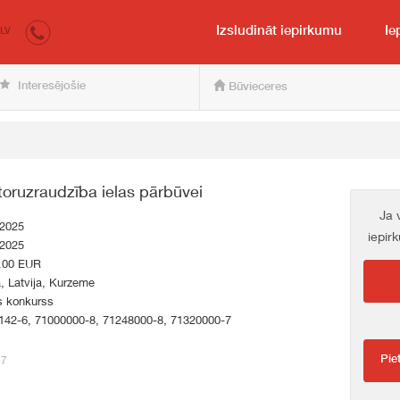
irkumi.lv
pircējam un pārdevējam
Izsludināt iepirkumu
Ie
LV
Interesējošie
Būvieceres
toruzraudzība ielas pārbūvei
Ja 
.2025
iepir
.2025
.00 EUR
a, Latvija, Kurzeme
s konkurss
142-6, 71000000-8, 71248000-8, 71320000-7
Pie
17