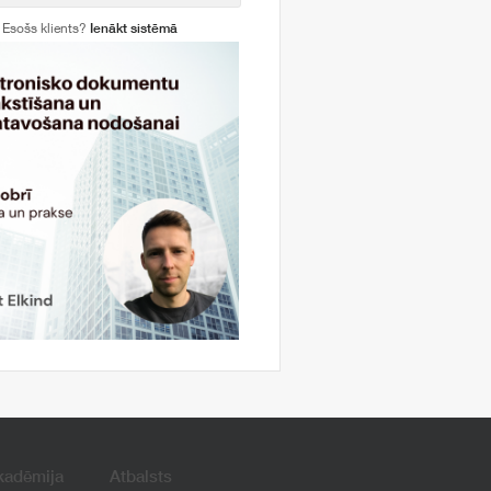
Esošs klients?
Ienākt sistēmā
kadēmija
Atbalsts