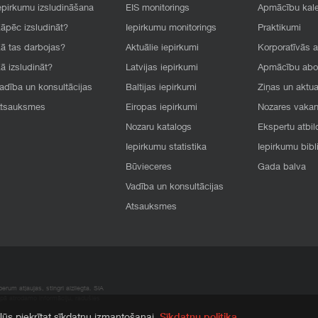
epirkumu izsludināšana
EIS monitorings
Apmācību kal
āpēc izsludināt?
Iepirkumu monitorings
Praktikumi
ā tas darbojas?
Aktuālie iepirkumi
Korporatīvās 
ā izsludināt?
Latvijas iepirkumi
Apmācību ab
adība un konsultācijas
Baltijas iepirkumi
Ziņas un aktua
tsauksmes
Eiropas iepirkumi
Nozares vaka
Nozaru katalogs
Ekspertu atbil
Iepirkumu statistika
Iepirkumu bibl
Būvieceres
Gada balva
Vadība un konsultācijas
Atsauksmes
rum atļaujas, stingri aizliegta. SIA
apā atrodamo informāciju, radušies