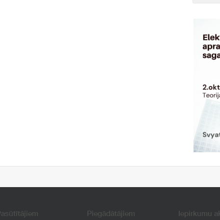
asūtītājiem
Piegādātājiem
Iepirkumu a