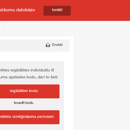
pirkumu datubāze
Ienākt
Drukāt
vēlies iegādāties individuālu šī
kuma apskates kodu, dari to šeit:
Iegādāties kodu
Ievadīt kodu
teikties izmēģinājuma periodam