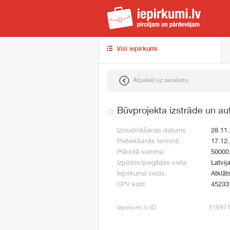
iep
Visi iepirkumi
Atpakaļ uz sarakstu
Būvprojekta izstrāde un au
Izsludināšanas datums:
28.11
Pieteikšanās termiņš:
17.12
Plānotā summa:
50000
Izpildes/piegādes vieta:
Latvij
Iepirkuma veids:
Atklāt
CPV kodi:
45233
Iepirkumi.lv ID:
51697