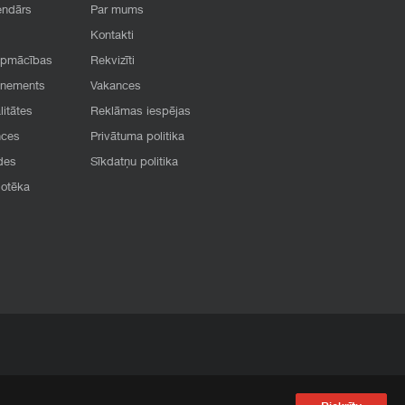
endārs
Par mums
Kontakti
apmācības
Rekvizīti
onements
Vakances
litātes
Reklāmas iespējas
nces
Privātuma politika
des
Sīkdatņu politika
iotēka