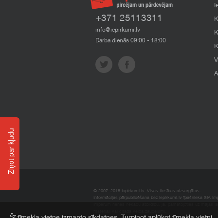
I
+371 25113311
K
info@iepirkumi.lv
K
Darba dienās 09:00 - 18:00
K
V
A
Ziņot par kļūdu
© 2007–2018 Iepirkumi.lv. Visas tiesības aizsargātas.
Informācijas pārpublicēšana bez iepirkumi.lv īpašnieka SIA Impe
Imperum nenes nekādu atbildību, ja, pamatojoties uz mājas l
materiāli vai citāda veida zaudējumi.