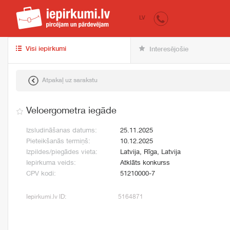
iepirkumi.lv
pir
LV
Visi iepirkumi
Interesējošie
Atpakaļ uz sarakstu
Veloergometra iegāde
Izsludināšanas datums:
25.11.2025
Pieteikšanās termiņš:
10.12.2025
Izpildes/piegādes vieta:
Latvija, Rīga, Latvija
Iepirkuma veids:
Atklāts konkurss
CPV kodi:
51210000-7
Iepirkumi.lv ID:
5164871