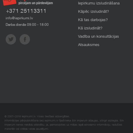
Iepirkumu izsludināšana
+371 25113311
Kāpēc izsludināt?
info@iepirkumi.lv
Kā tas darbojas?
Darba dienās 09:00 - 18:00
Kā izsludināt?
Vadība un konsultācijas
Atsauksmes
© 2007–2018 Iepirkumi.lv. Visas tiesības aizsargātas.
Informācijas pārpublicēšana bez iepirkumi.lv īpašnieka SIA Imperum atļaujas, stingri aizliegta. SIA
Imperum nenes nekādu atbildību, ja, pamatojoties uz mājas lapā atrodamo informāciju, radušies
materiāli vai citāda veida zaudējumi.