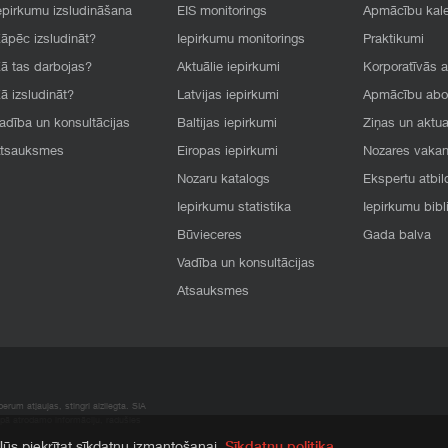
epirkumu izsludināšana
EIS monitorings
Apmācību kal
āpēc izsludināt?
Iepirkumu monitorings
Praktikumi
ā tas darbojas?
Aktuālie iepirkumi
Korporatīvās 
ā izsludināt?
Latvijas iepirkumi
Apmācību ab
adība un konsultācijas
Baltijas iepirkumi
Ziņas un aktua
tsauksmes
Eiropas iepirkumi
Nozares vaka
Nozaru katalogs
Ekspertu atbil
Iepirkumu statistika
Iepirkumu bibl
Būvieceres
Gada balva
Vadība un konsultācijas
Atsauksmes
rum atļaujas, stingri aizliegta. SIA
apā atrodamo informāciju, radušies