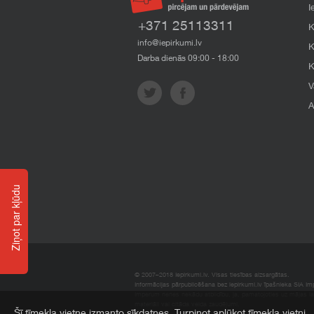
I
+371 25113311
K
info@iepirkumi.lv
K
Darba dienās 09:00 - 18:00
K
V
A
Ziņot par kļūdu
© 2007–2018 Iepirkumi.lv. Visas tiesības aizsargātas.
Informācijas pārpublicēšana bez iepirkumi.lv īpašnieka SIA Impe
Imperum nenes nekādu atbildību, ja, pamatojoties uz mājas l
materiāli vai citāda veida zaudējumi.