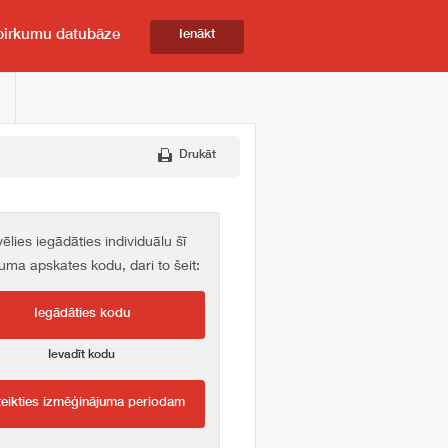
pirkumu datubāze
Ienākt
Drukāt
vēlies iegādāties individuālu šī
kuma apskates kodu, dari to šeit:
Iegādāties kodu
Ievadīt kodu
teikties izmēģinājuma periodam