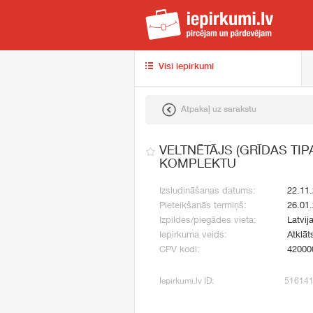
iep
Visi iepirkumi
Atpakaļ uz sarakstu
VELTNĒTĀJS (GRĪDAS TI
KOMPLEKTU
Izsludināšanas datums:
22.11
Pieteikšanās termiņš:
26.01
Izpildes/piegādes vieta:
Latvij
Iepirkuma veids:
Atklāt
CPV kodi:
42000
Iepirkumi.lv ID:
51614