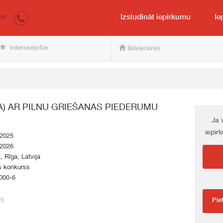
irkumi.lv
pircējam un pārdevējam
Izsludināt iepirkumu
Ie
LV
Interesējošie
Būvieceres
PA) AR PILNU GRIEŠANAS PIEDERUMU
Ja 
iepir
.2025
.2026
a, Rīga, Latvija
s konkurss
000-6
19
Pie