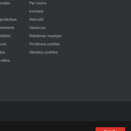
endārs
Par mums
Kontakti
apmācības
Rekvizīti
onements
Vakances
litātes
Reklāmas iespējas
nces
Privātuma politika
des
Sīkdatņu politika
iotēka