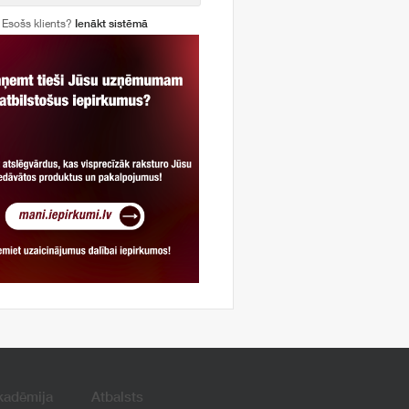
Esošs klients?
Ienākt sistēmā
kadēmija
Atbalsts