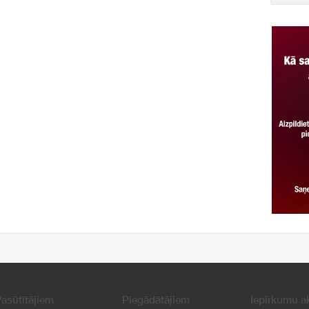
asūtītājiem
Piegādātājiem
Iepirkumu a